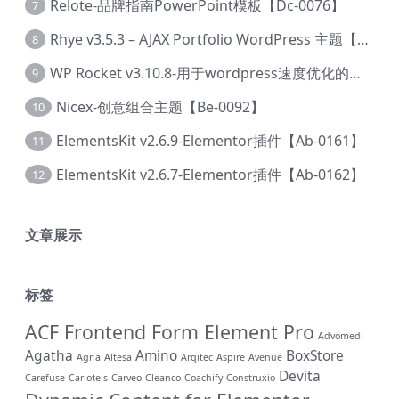
Relote-品牌指南PowerPoint模板【Dc-0076】
7
Rhye v3.5.3 – AJAX Portfolio WordPress 主题【Bi-0049】
8
WP Rocket v3.10.8-用于wordpress速度优化的缓存加速插件【Cd-0019】
9
Nicex-创意组合主题【Be-0092】
10
ElementsKit v2.6.9-Elementor插件【Ab-0161】
11
ElementsKit v2.6.7-Elementor插件【Ab-0162】
12
文章展示
标签
ACF Frontend Form Element Pro
Advomedi
Agatha
Amino
BoxStore
Agria
Altesa
Arqitec
Aspire
Avenue
Devita
Carefuse
Cariotels
Carveo
Cleanco
Coachify
Construxio