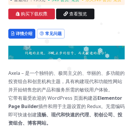
❅
❅
购买下载权限
查看预览
❅
❅
详情介绍
常见问题
❅
❅
❅
❅
❅
❅
❅
❅
Axela – 是一个独特的、极简主义的、华丽的、多功能的
❅
投资组合和创意机构主题，具有构建现代和功能性网站
并开始销售您的产品和服务所需的敏锐用户体验。
❅
它带有最受欢迎的 WordPress 页面构建器
Elementor
Page Builder
插件和用于主题设置的 Redux。无需编码
即可快速创建
流畅、现代和快速的代理、初创公司、投
资组合、博客网站。