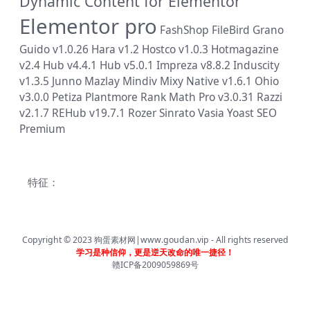
Dynamic Content for Elementor
Elementor pro
FashShop
FileBird
Grano
Guido v1.0.26
Hara v1.2
Hostco v1.0.3
Hotmagazine
v2.4
Hub v4.4.1
Hub v5.0.1
Impreza v8.8.2
Induscity
v1.3.5
Junno
Mazlay
Mindiv
Mixy
Native v1.6.1
Ohio
v3.0.0
Petiza
Plantmore
Rank Math Pro v3.0.31
Razzi
v2.1.7
REHub v19.7.1
Rozer
Sinrato
Vasia
Yoast SEO
Premium
特征：
Copyright © 2023
狗蛋素材网|www.goudan.vip
- All rights reserved
学习是种信仰，更是逆天改命的唯一捷径！
赣ICP备2009059869号