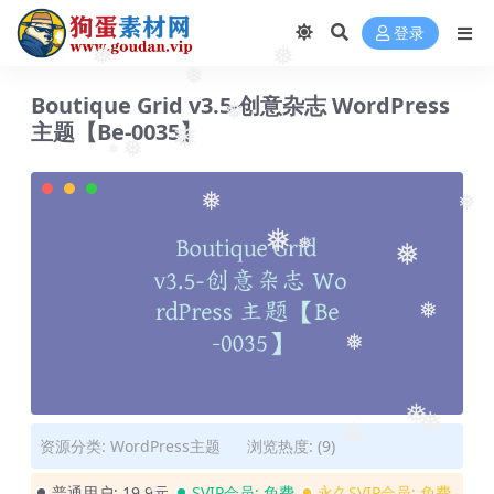
❅
登录
❅
❅
❅
Boutique Grid v3.5-创意杂志 WordPress
❅
主题【Be-0035】
❅
❅
❅
❅
❅
❅
❅
❅
❅
❅
❅
❅
资源分类:
WordPress主题
浏览热度: (9)
❅
普通用户:
19.9元
SVIP会员:
免费
永久SVIP会员:
免费