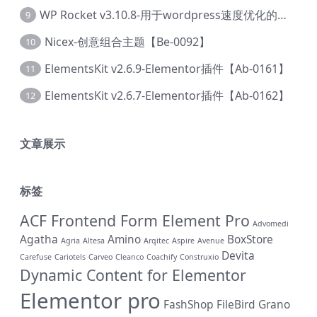
WP Rocket v3.10.8-用于wordpress速度优化的缓存加速插件【Cd-0019】
9
Nicex-创意组合主题【Be-0092】
10
ElementsKit v2.6.9-Elementor插件【Ab-0161】
11
ElementsKit v2.6.7-Elementor插件【Ab-0162】
12
文章展示
标签
ACF Frontend Form Element Pro
Advomedi
Agatha
Amino
BoxStore
Agria
Altesa
Arqitec
Aspire
Avenue
Devita
Carefuse
Cariotels
Carveo
Cleanco
Coachify
Construxio
Dynamic Content for Elementor
Elementor pro
FashShop
FileBird
Grano