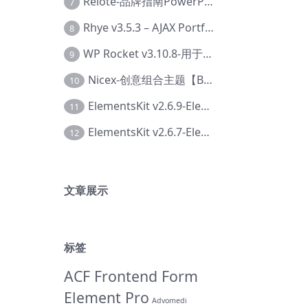
Relote-品牌指南PowerPoint模板【Dc-0076】
7
Rhye v3.5.3 – AJAX Portfolio WordPress 主题【Bi-0049】
8
WP Rocket v3.10.8-用于wordpress速度优化的缓存加速插件【Cd-0019】
9
Nicex-创意组合主题【Be-0092】
10
ElementsKit v2.6.9-Elementor插件【Ab-0161】
11
ElementsKit v2.6.7-Elementor插件【Ab-0162】
12
文章展示
标签
ACF Frontend Form
Element Pro
Advomedi