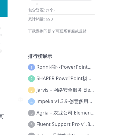
包含资源:
(1个)
累计销量:
693
❅
下载遇到问题？可联系客服或反馈
器。
。
排行榜展示
Ronni-商业PowerPoint模板【Dc-0077】
1
SHAPER PowerPoint模板【Dc-0184】
2
Jarvis – 网络安全服务 Elementor 模板套件【Aa-0035】
3
❅
lmpeka v1.3.9-创意多用途 WordPress 主题【Be-0064】
4
❅
Agria – 农业公司 Elementor Pro 模板套件【Aa-0003】
5
可
Fluent Support Pro v1.8.1 – WordPress 支持票务系统【Cc-0041】
6