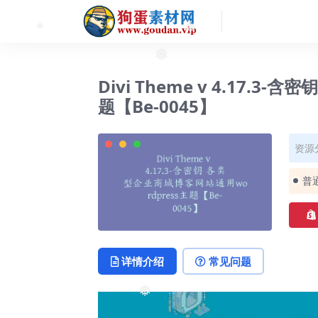
❅
❅
❅
Divi Theme v 4.17.
题【Be-0045】
资源
普
详情介绍
常见问题
❅