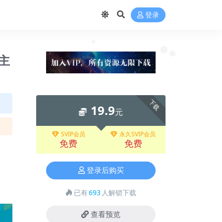
登录
s主
❅
❅
❅
下载
19.9
元
SVIP会员
永久SVIP会员
免费
免费
登录后购买
已有
693
人解锁下载
查看预览