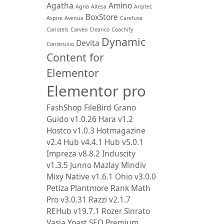
Agatha
Amino
Agria
Altesa
Arqitec
BoxStore
Aspire
Avenue
Carefuse
Cariotels
Carveo
Cleanco
Coachify
Dynamic
Devita
Construxio
Content for
Elementor
Elementor pro
FashShop
FileBird
Grano
Guido v1.0.26
Hara v1.2
Hostco v1.0.3
Hotmagazine
v2.4
Hub v4.4.1
Hub v5.0.1
Impreza v8.8.2
Induscity
v1.3.5
Junno
Mazlay
Mindiv
Mixy
Native v1.6.1
Ohio v3.0.0
Petiza
Plantmore
Rank Math
Pro v3.0.31
Razzi v2.1.7
REHub v19.7.1
Rozer
Sinrato
Vasia
Yoast SEO Premium