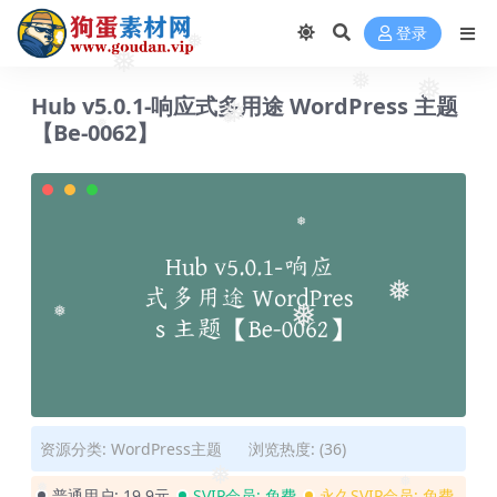
登录
❅
❅
❅
❅
Hub v5.0.1-响应式多用途 WordPress 主题
❅
【Be-0062】
❅
❅
❅
❅
❅
❅
资源分类:
WordPress主题
浏览热度: (36)
普通用户:
19.9元
SVIP会员:
免费
永久SVIP会员:
免费
❅