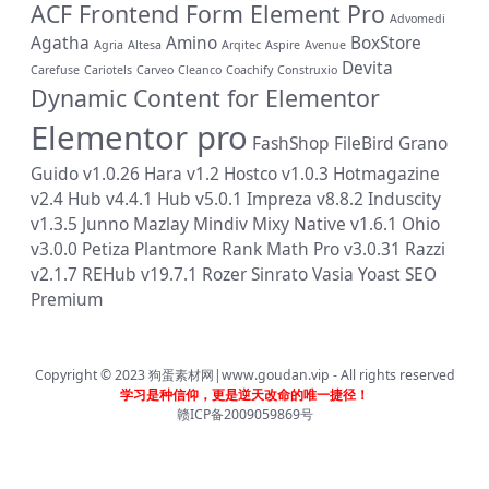
ACF Frontend Form Element Pro
Advomedi
Agatha
Amino
BoxStore
Agria
Altesa
Arqitec
Aspire
Avenue
Devita
Carefuse
Cariotels
Carveo
Cleanco
Coachify
Construxio
Dynamic Content for Elementor
Elementor pro
FashShop
FileBird
Grano
Guido v1.0.26
Hara v1.2
Hostco v1.0.3
Hotmagazine
v2.4
Hub v4.4.1
Hub v5.0.1
Impreza v8.8.2
Induscity
v1.3.5
Junno
Mazlay
Mindiv
Mixy
Native v1.6.1
Ohio
v3.0.0
Petiza
Plantmore
Rank Math Pro v3.0.31
Razzi
v2.1.7
REHub v19.7.1
Rozer
Sinrato
Vasia
Yoast SEO
Premium
Copyright © 2023
狗蛋素材网|www.goudan.vip
- All rights reserved
学习是种信仰，更是逆天改命的唯一捷径！
赣ICP备2009059869号