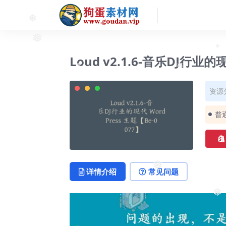
❅
❅
Loud v2.1.6-音乐DJ行业的
❅
❅
资源
普
详情介绍
常见问题
❅
❅