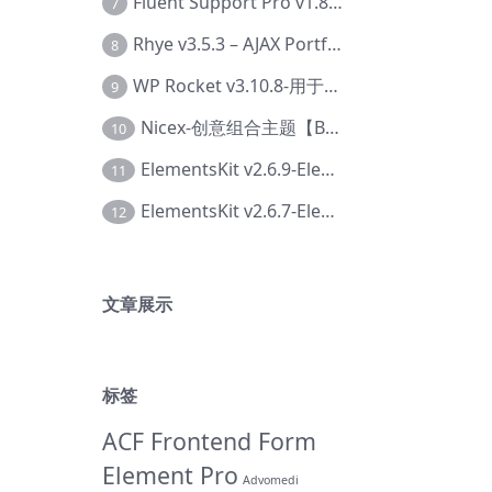
Fluent Support Pro v1.8.1 – WordPress 支持票务系统【Cc-0041】
7
Rhye v3.5.3 – AJAX Portfolio WordPress 主题【Bi-0049】
8
WP Rocket v3.10.8-用于wordpress速度优化的缓存加速插件【Cd-0019】
9
Nicex-创意组合主题【Be-0092】
10
ElementsKit v2.6.9-Elementor插件【Ab-0161】
11
ElementsKit v2.6.7-Elementor插件【Ab-0162】
12
文章展示
标签
ACF Frontend Form
Element Pro
Advomedi