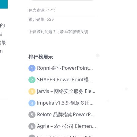
包含资源:
(1个)
累计销量:
659
作的
下载遇到问题？可联系客服或反馈
目
建最
n
排行榜展示
Ronni-商业PowerPoint模板【Dc-0077】
1
❅
SHAPER PowerPoint模板【Dc-0184】
2
Jarvis – 网络安全服务 Elementor 模板套件【Aa-0035】
3
lmpeka v1.3.9-创意多用途 WordPress 主题【Be-0064】
4
❅
Relote-品牌指南PowerPoint模板【Dc-0076】
5
Agria – 农业公司 Elementor Pro 模板套件【Aa-0003】
6