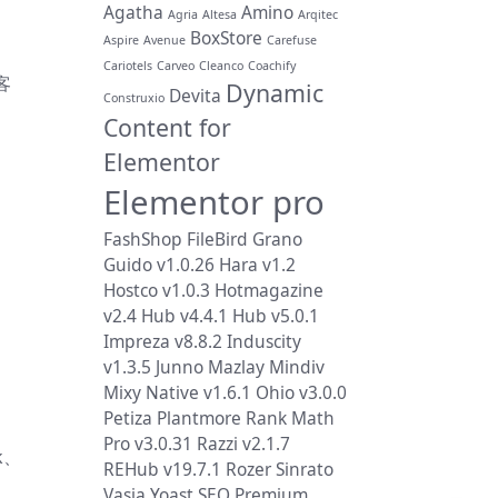
Agatha
Amino
Agria
Altesa
Arqitec
BoxStore
Aspire
Avenue
Carefuse
Cariotels
Carveo
Cleanco
Coachify
客
Dynamic
Devita
Construxio
Content for
Elementor
Elementor pro
FashShop
FileBird
Grano
Guido v1.0.26
Hara v1.2
Hostco v1.0.3
Hotmagazine
v2.4
Hub v4.4.1
Hub v5.0.1
Impreza v8.8.2
Induscity
v1.3.5
Junno
Mazlay
Mindiv
Mixy
Native v1.6.1
Ohio v3.0.0
Petiza
Plantmore
Rank Math
Pro v3.0.31
Razzi v2.1.7
k、
REHub v19.7.1
Rozer
Sinrato
Vasia
Yoast SEO Premium