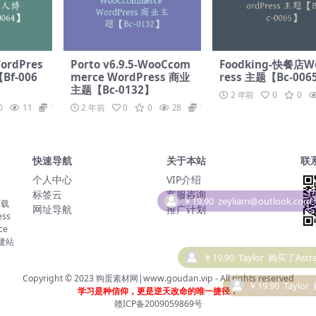
WordPres
Porto v6.9.5-WooCcom
Foodking-快餐店W
f-006
merce WordPress 商业
ress 主题【Bc-006
主题【Bc-0132】
2 年前
0
0
0
11
19.9
2 年前
0
0
28
19.9
快速导航
关于本站
联
个人中心
VIP介绍
标签云
客服咨询
下载
网址导航
推广计划
ss
ce
￥19.90
Taylor
购买了Astra
建站
￥19.90
Taylor
Copyright © 2023
狗蛋素材网|www.goudan.vip
- All rights reserved
学习是种信仰，更是逆天改命的唯一捷径！
赣ICP备2009059869号