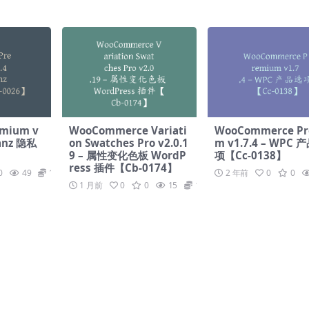
ium v​​
WooCommerce Variati
WooCommerce Pr
ianz 隐私
on Swatches Pro v2.0.1
m v​​1.7.4 – WPC
】
9 – 属性变化色板 WordP
项【Cc-0138】
ress 插件【Cb-0174】
0
49
19.9
2 年前
0
0
1 月前
0
0
15
19.9