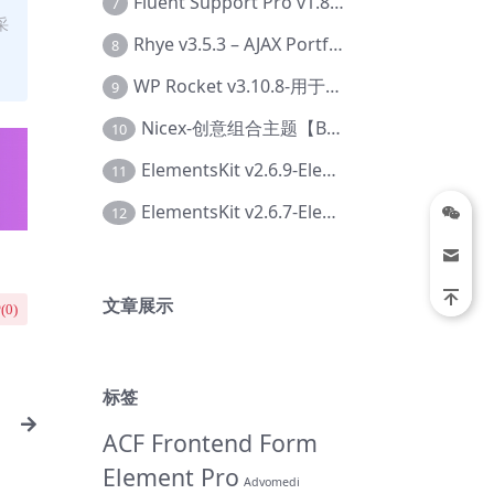
Fluent Support Pro v1.8.1 – WordPress 支持票务系统【Cc-0041】
7
采
Rhye v3.5.3 – AJAX Portfolio WordPress 主题【Bi-0049】
8
WP Rocket v3.10.8-用于wordpress速度优化的缓存加速插件【Cd-0019】
9
Nicex-创意组合主题【Be-0092】
10
ElementsKit v2.6.9-Elementor插件【Ab-0161】
11
ElementsKit v2.6.7-Elementor插件【Ab-0162】
12
文章展示
(
0
)
标签
ACF Frontend Form
Element Pro
Advomedi