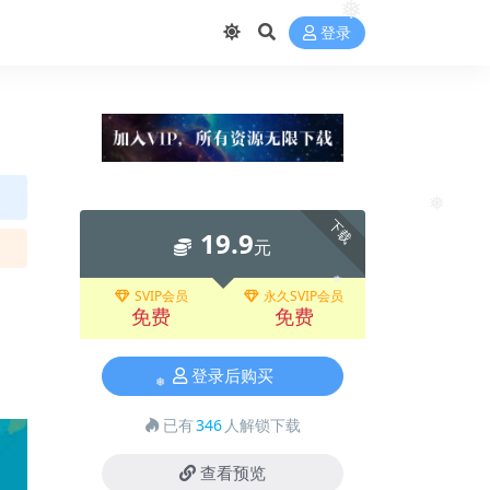
❅
登录
❅
下载
19.9
元
SVIP会员
永久SVIP会员
❅
免费
免费
登录后购买
❅
已有
346
人解锁下载
查看预览