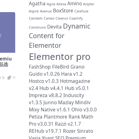
Agatha
Amino
Agria
Altesa
Arqitec
BoxStore
Aspire
Avenue
Carefuse
Cariotels
Carveo
Cleanco
Coachify
Dynamic
Devita
Construxio
Content for
Elementor
Elementor pro
emiu
 产品选
FashShop
FileBird
Grano
Guido v1.0.26
Hara v1.2
9
19.9
Hostco v1.0.3
Hotmagazine
v2.4
Hub v4.4.1
Hub v5.0.1
Impreza v8.8.2
Induscity
v1.3.5
Junno
Mazlay
Mindiv
Mixy
Native v1.6.1
Ohio v3.0.0
Petiza
Plantmore
Rank Math
Pro v3.0.31
Razzi v2.1.7
REHub v19.7.1
Rozer
Sinrato
Vasia
Yoast SEO Premium