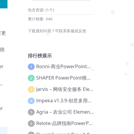
包含资源:
(1个)
累计销量:
346
❅
下载遇到问题？可联系客服或反馈
有更
❅
给用
❅
排行榜展示
Ronni-商业PowerPoint模板【Dc-0077】
r
1
❅
❅
SHAPER PowerPoint模板【Dc-0184】
2
息。
❅
Jarvis – 网络安全服务 Elementor 模板套件【Aa-0035】
3
lmpeka v1.3.9-创意多用途 WordPress 主题【Be-0064】
4
❅
r
Agria – 农业公司 Elementor Pro 模板套件【Aa-0003】
5
Relote-品牌指南PowerPoint模板【Dc-0076】
6