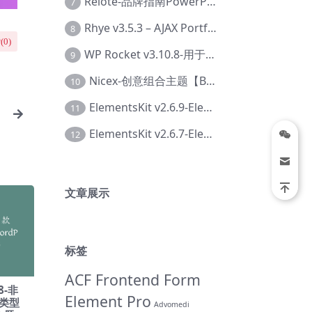
Relote-品牌指南PowerPoint模板【Dc-0076】
7
Rhye v3.5.3 – AJAX Portfolio WordPress 主题【Bi-0049】
8
(
0
)
WP Rocket v3.10.8-用于wordpress速度优化的缓存加速插件【Cd-0019】
9
Nicex-创意组合主题【Be-0092】
10
ElementsKit v2.6.9-Elementor插件【Ab-0161】
11
B
ElementsKit v2.6.7-Elementor插件【Ab-0162】
12
文章展示
标签
ACF Frontend Form
.8-非
Element Pro
类型
Advomedi