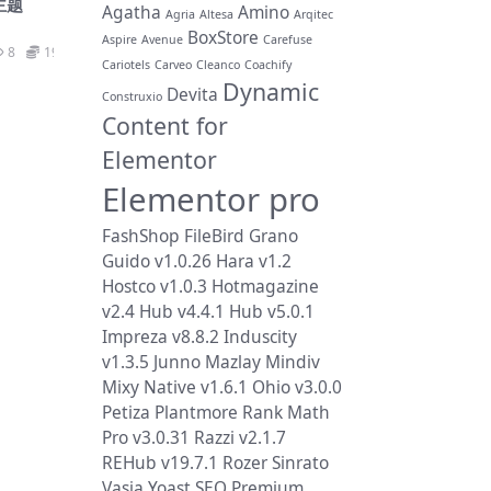
主题
Agatha
Amino
Agria
Altesa
Arqitec
BoxStore
Aspire
Avenue
Carefuse
8
19.9
Cariotels
Carveo
Cleanco
Coachify
Dynamic
Devita
Construxio
Content for
Elementor
Elementor pro
FashShop
FileBird
Grano
Guido v1.0.26
Hara v1.2
Hostco v1.0.3
Hotmagazine
v2.4
Hub v4.4.1
Hub v5.0.1
Impreza v8.8.2
Induscity
v1.3.5
Junno
Mazlay
Mindiv
Mixy
Native v1.6.1
Ohio v3.0.0
Petiza
Plantmore
Rank Math
Pro v3.0.31
Razzi v2.1.7
REHub v19.7.1
Rozer
Sinrato
Vasia
Yoast SEO Premium