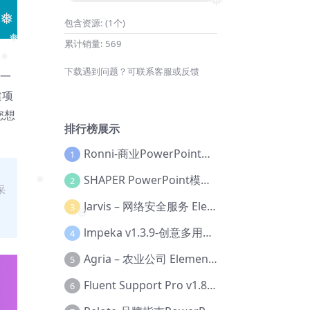
❅
包含资源:
(1个)
❅
累计销量:
569
❅
下载遇到问题？可联系客服或反馈
、一
❅
建项
您想
排行榜展示
Ronni-商业PowerPoint模板【Dc-0077】
1
SHAPER PowerPoint模板【Dc-0184】
2
采
❅
Jarvis – 网络安全服务 Elementor 模板套件【Aa-0035】
3
❅
lmpeka v1.3.9-创意多用途 WordPress 主题【Be-0064】
4
❅
Agria – 农业公司 Elementor Pro 模板套件【Aa-0003】
5
Fluent Support Pro v1.8.1 – WordPress 支持票务系统【Cc-0041】
6