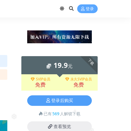
登录
下载
19.9
元
SVIP会员
永久SVIP会员
免费
免费
登录后购买
已有
569
人解锁下载
❅
❅
❅
查看预览