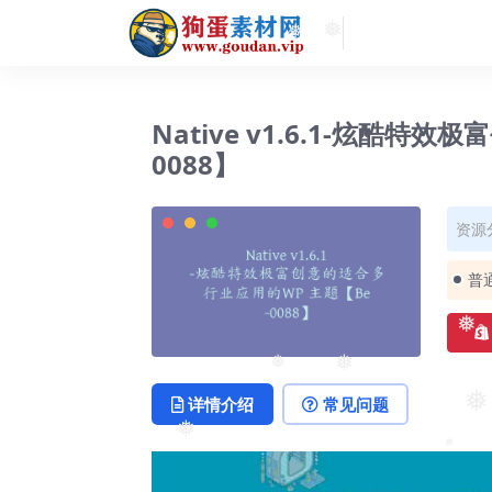
❅
❅
Native v1.6.1-炫酷特
0088】
资源
普
❅
❅
❅
详情介绍
常见问题
❅
❅
❅