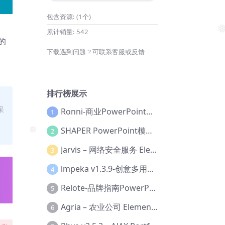
包含资源:
(1个)
累计销量:
542
的
下载遇到问题？可联系客服或反馈
排行榜展示
采
Ronni-商业PowerPoint模板【Dc-0077】
1
SHAPER PowerPoint模板【Dc-0184】
2
❅
Jarvis – 网络安全服务 Elementor 模板套件【Aa-0035】
3
lmpeka v1.3.9-创意多用途 WordPress 主题【Be-0064】
4
Relote-品牌指南PowerPoint模板【Dc-0076】
5
Agria – 农业公司 Elementor Pro 模板套件【Aa-0003】
6