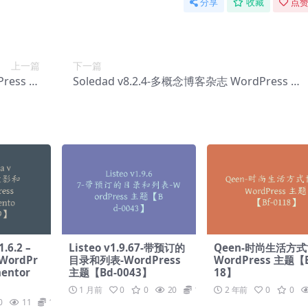
分享
收藏
点赞
上一篇
下一篇
ress 主
Soledad v8.2.4-多概念博客杂志 WordPress 主
-0130】
题【Bf-0132】
.6.2 –
Listeo v1.9.67-带预订的
Qeen-时尚生活方
ordPr
目录和列表-WordPress
WordPress 主题【B
mentor
主题【Bd-0043】
18】
1 月前
0
0
20
19.9
2 年前
0
0
0
11
19.9