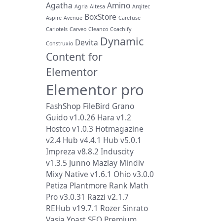
Agatha
Amino
Agria
Altesa
Arqitec
BoxStore
Aspire
Avenue
Carefuse
Cariotels
Carveo
Cleanco
Coachify
Dynamic
Devita
Construxio
Content for
Elementor
Elementor pro
FashShop
FileBird
Grano
Guido v1.0.26
Hara v1.2
Hostco v1.0.3
Hotmagazine
v2.4
Hub v4.4.1
Hub v5.0.1
Impreza v8.8.2
Induscity
v1.3.5
Junno
Mazlay
Mindiv
Mixy
Native v1.6.1
Ohio v3.0.0
Petiza
Plantmore
Rank Math
Pro v3.0.31
Razzi v2.1.7
REHub v19.7.1
Rozer
Sinrato
Vasia
Yoast SEO Premium