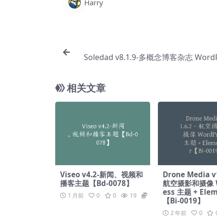
Harry
Soledad v8.1.9-多概念博客杂志 WordP
题【Bf
相关文章
Viseo v4.2-新闻、视频和
Drone Media v1
播客主题【Bd-0078】
航空摄影和摄像 W
ess 主题 + Ele
1 月前
0
0
19
19.9
【Bi-0019】
2 年前
0