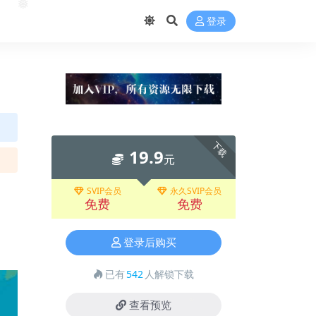
❅
❅
登录
下载
19.9
元
SVIP会员
永久SVIP会员
免费
免费
登录后购买
已有
542
人解锁下载
查看预览
❅