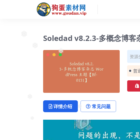
Soledad v8.2.3-多概念博客
❅
❅
资源
❅
普
❅
详情介绍
常见问题
❅
❅