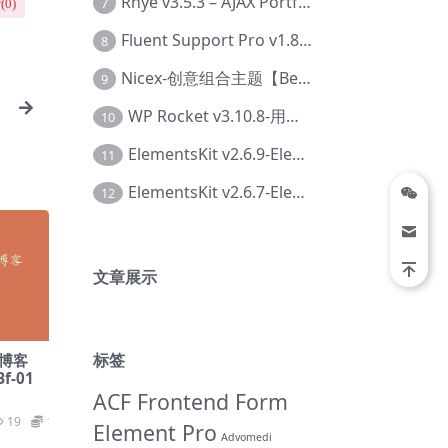
Rhye v3.5.3 – AJAX Portfolio WordPress 主题【Bi-0049】
7
(
0
)
Fluent Support Pro v1.8.1 – WordPress 支持票务系统【Cc-0041】
8
Nicex-创意组合主题【Be-0092】
9
WP Rocket v3.10.8-用于wordpress速度优化的缓存加速插件【Cd-0019】
10
ElementsKit v2.6.9-Elementor插件【Ab-0161】
11
ElementsKit v2.6.7-Elementor插件【Ab-0162】
12
文章展示
标签
式博客
f-01
ACF Frontend Form
19
19.9
Element Pro
Advomedi