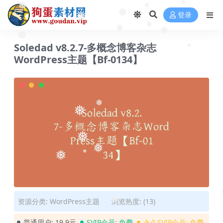
❅
❅
❅
❅
❅
登录
❅
❅
❅
❅
❅
Soledad v8.2.7-多概念博客杂志
❅
WordPress主题【Bf-0134】
❅
❅
❅
❅
❅
❅
资源分类:
WordPress主题
浏览热度: (13)
❅
普通用户:
19.9元
SVIP会员:
免费
永久SVIP会员:
免费