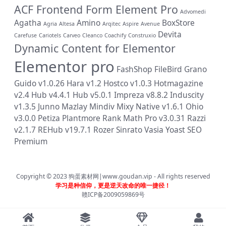
ACF Frontend Form Element Pro
Advomedi
Agatha
Amino
BoxStore
Agria
Altesa
Arqitec
Aspire
Avenue
Devita
Carefuse
Cariotels
Carveo
Cleanco
Coachify
Construxio
Dynamic Content for Elementor
Elementor pro
FashShop
FileBird
Grano
Guido v1.0.26
Hara v1.2
Hostco v1.0.3
Hotmagazine
v2.4
Hub v4.4.1
Hub v5.0.1
Impreza v8.8.2
Induscity
v1.3.5
Junno
Mazlay
Mindiv
Mixy
Native v1.6.1
Ohio
v3.0.0
Petiza
Plantmore
Rank Math Pro v3.0.31
Razzi
v2.1.7
REHub v19.7.1
Rozer
Sinrato
Vasia
Yoast SEO
Premium
Copyright © 2023
狗蛋素材网|www.goudan.vip
- All rights reserved
学习是种信仰，更是逆天改命的唯一捷径！
赣ICP备2009059869号