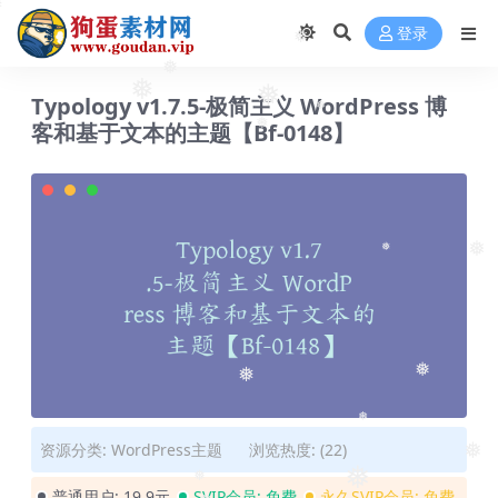
❅
❅
登录
❅
❅
❅
Typology v1.7.5-极简主义 WordPress 博
❅
❅
客和基于文本的主题【Bf-0148】
❅
❅
❅
❅
❅
❅
资源分类:
WordPress主题
浏览热度: (22)
❅
❅
❅
普通用户:
19.9元
SVIP会员:
免费
永久SVIP会员:
免费