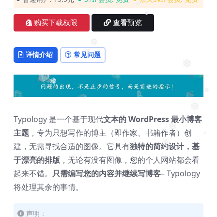
❅
❅
❅
购买下载权限
查看预览
❅
详情介绍
常见问题
❅
❅
❅
❅
❅
Typology 是一个基于现代
文本的 WordPress 最小博客
❅
主题
，专为只想写作的博主（即作家、书籍作者）创
❅
建，无需寻找合适的图像。它具有
独特的简约设计，基
❅
于漂亮的排版
，无论有没有图像，您的个人网站都会看
❅
起来不错。
只需编写您的内容并继续写博客
– Typology
❅
将处理其余的事情。
声明：