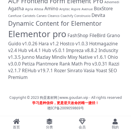
ACF Frontend Form Element Pro
Advomedi
Agatha
Amino
BoxStore
Agria
Altesa
Arqitec
Aspire
Avenue
Devita
Carefuse
Cariotels
Carveo
Cleanco
Coachify
Construxio
Dynamic Content for Elementor
Elementor pro
FashShop
FileBird
Grano
Guido v1.0.26
Hara v1.2
Hostco v1.0.3
Hotmagazine
v2.4
Hub v4.4.1
Hub v5.0.1
Impreza v8.8.2
Induscity
v1.3.5
Junno
Mazlay
Mindiv
Mixy
Native v1.6.1
Ohio
v3.0.0
Petiza
Plantmore
Rank Math Pro v3.0.31
Razzi
v2.1.7
REHub v19.7.1
Rozer
Sinrato
Vasia
Yoast SEO
Premium
Copyright © 2023
狗蛋素材网|www.goudan.vip
- All rights reserved
学习是种信仰，更是逆天改命的唯一捷径！
赣ICP备2009059869号
首页
分类
会员
我的