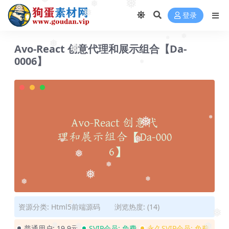
❅
❅
❅
❅
❅
❅
登录
❅
Avo-React 创意代理和展示组合【Da-
❅
❅
❅
0006】
❅
❅
❅
❅
❅
❅
❅
❅
❅
❅
资源分类:
Html5前端源码
浏览热度: (14)
❅
❅
普通用户:
19.9元
SVIP会员:
免费
永久SVIP会员:
免费