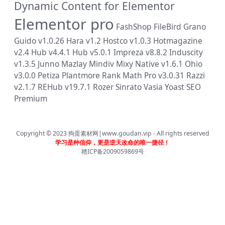
Dynamic Content for Elementor
Elementor pro
FashShop
FileBird
Grano
Guido v1.0.26
Hara v1.2
Hostco v1.0.3
Hotmagazine
v2.4
Hub v4.4.1
Hub v5.0.1
Impreza v8.8.2
Induscity
v1.3.5
Junno
Mazlay
Mindiv
Mixy
Native v1.6.1
Ohio
v3.0.0
Petiza
Plantmore
Rank Math Pro v3.0.31
Razzi
v2.1.7
REHub v19.7.1
Rozer
Sinrato
Vasia
Yoast SEO
Premium
Copyright © 2023
狗蛋素材网|www.goudan.vip
- All rights reserved
学习是种信仰，更是逆天改命的唯一捷径！
赣ICP备2009059869号