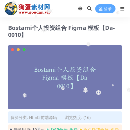
❅
登录
❅
❅
❅
Bostami个人投资组合 Figma 模板【Da-
❅
0010】
❅
❅
❅
❅
❅
❅
❅
资源分类:
Html5前端源码
浏览热度: (16)
普通用户:
19.9元
SVIP会员:
免费
永久SVIP会员:
免费