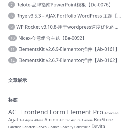
Relote-品牌指南PowerPoint模板【Dc-0076】
7
Rhye v3.5.3 – AJAX Portfolio WordPress 主题【Bi-0049】
8
WP Rocket v3.10.8-用于wordpress速度优化的缓存加速插件【Cd-0019】
9
Nicex-创意组合主题【Be-0092】
10
ElementsKit v2.6.9-Elementor插件【Ab-0161】
11
ElementsKit v2.6.7-Elementor插件【Ab-0162】
12
文章展示
标签
ACF Frontend Form Element Pro
Advomedi
Agatha
Amino
BoxStore
Agria
Altesa
Arqitec
Aspire
Avenue
Devita
Carefuse
Cariotels
Carveo
Cleanco
Coachify
Construxio