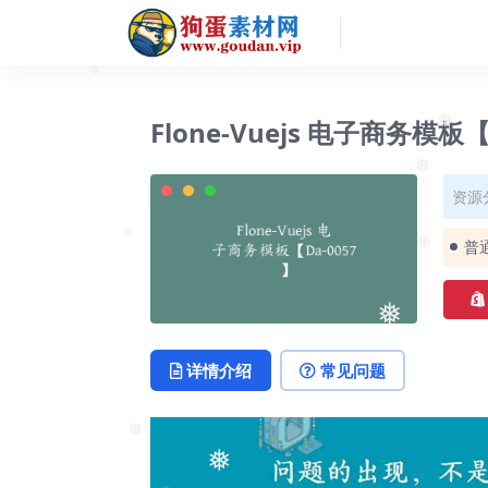
❅
Flone-Vuejs 电子商务模板【
❅
资源
❅
普
❅
❅
❅
详情介绍
常见问题
❅