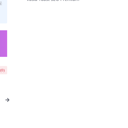
采
(
0
)
】