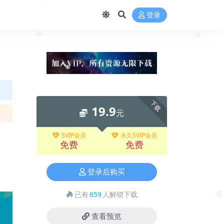
❅
登录
❅
❅
❅
下载
19.9
元
SVIP会员
永久SVIP会员
免费
免费
登录后购买
已有
659
人解锁下载
❅
查看预览