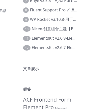
Rhye v3.5.3 – AJAX Portfolio WordPress 主题【Bi-0049】
7
Fluent Support Pro v1.8.1 – WordPress 支持票务系统【Cc-0041】
在您
8
WP Rocket v3.10.8-用于wordpress速度优化的缓存加速插件【Cd-0019】
9
Nicex-创意组合主题【Be-0092】
10
ElementsKit v2.6.9-Elementor插件【Ab-0161】
11
ElementsKit v2.6.7-Elementor插件【Ab-0162】
12
文章展示
标签
ACF Frontend Form
Element Pro
Advomedi