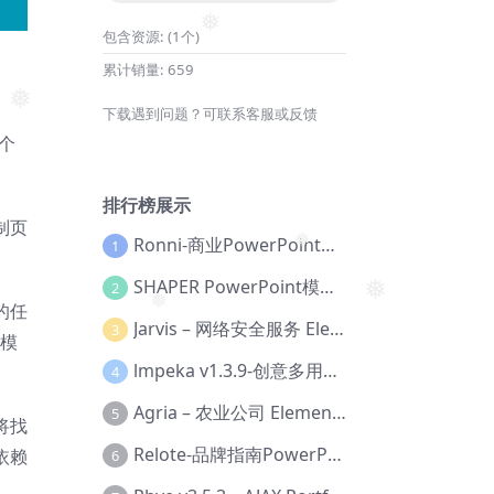
包含资源:
(1个)
❅
累计销量:
659
下载遇到问题？可联系客服或反馈
❅
一个
排行榜展示
制页
Ronni-商业PowerPoint模板【Dc-0077】
1
❅
SHAPER PowerPoint模板【Dc-0184】
2
❅
的任
Jarvis – 网络安全服务 Elementor 模板套件【Aa-0035】
3
❅
的模
lmpeka v1.3.9-创意多用途 WordPress 主题【Be-0064】
4
Agria – 农业公司 Elementor Pro 模板套件【Aa-0003】
5
将找
Relote-品牌指南PowerPoint模板【Dc-0076】
 依赖
6