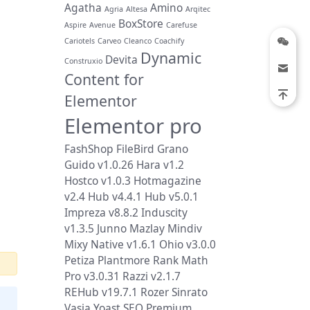
Agatha
Amino
Agria
Altesa
Arqitec
BoxStore
Aspire
Avenue
Carefuse
Cariotels
Carveo
Cleanco
Coachify
Dynamic
Devita
Construxio
Content for
Elementor
Elementor pro
FashShop
FileBird
Grano
Guido v1.0.26
Hara v1.2
Hostco v1.0.3
Hotmagazine
v2.4
Hub v4.4.1
Hub v5.0.1
Impreza v8.8.2
Induscity
v1.3.5
Junno
Mazlay
Mindiv
Mixy
Native v1.6.1
Ohio v3.0.0
Petiza
Plantmore
Rank Math
Pro v3.0.31
Razzi v2.1.7
REHub v19.7.1
Rozer
Sinrato
Vasia
Yoast SEO Premium