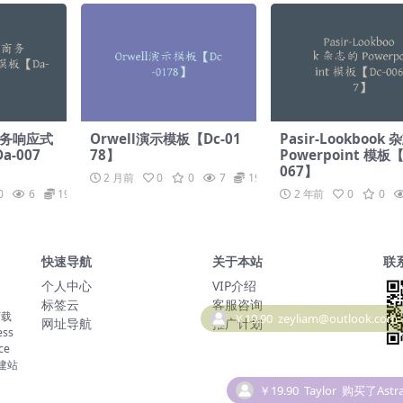
子商务响应式
Orwell演示模板【Dc-01
Pasir-Lookbook
-007
78】
Powerpoint 模板【
067】
2 月前
0
0
7
19.9
0
6
19.9
2 年前
0
0
快速导航
关于本站
联
个人中心
VIP介绍
标签云
客服咨询
下载
网址导航
推广计划
ss
ce
￥19.90
Taylor
购买了Astra
建站
￥19.90
Taylor