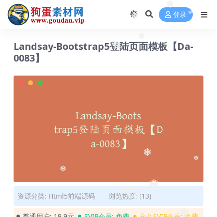
❅
登录
❅
❅
❅
Landsay-Bootstrap5登陆页面模板【Da-
❅
❅
0083】
❅
❅
❅
❅
❅
资源分类:
Html5前端源码
浏览热度: (13)
❅
❅
❅
普通用户:
19.9元
SVIP会员:
免费
永久SVIP会员:
免费