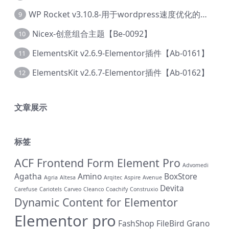
WP Rocket v3.10.8-用于wordpress速度优化的缓存加速插件【Cd-0019】
9
Nicex-创意组合主题【Be-0092】
10
ElementsKit v2.6.9-Elementor插件【Ab-0161】
11
ElementsKit v2.6.7-Elementor插件【Ab-0162】
12
文章展示
标签
ACF Frontend Form Element Pro
Advomedi
Agatha
Amino
BoxStore
Agria
Altesa
Arqitec
Aspire
Avenue
Devita
Carefuse
Cariotels
Carveo
Cleanco
Coachify
Construxio
Dynamic Content for Elementor
Elementor pro
FashShop
FileBird
Grano