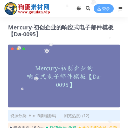
❅
❅
登录
❅
❅
❅
Mercury-初创企业的响应式电子邮件模板
❅
【Da-0095】
❅
❅
❅
❅
❅
❅
资源分类:
Html5前端源码
浏览热度: (12)
❅
❅
普通用户:
19.9元
SVIP会员:
免费
永久SVIP会员:
免费