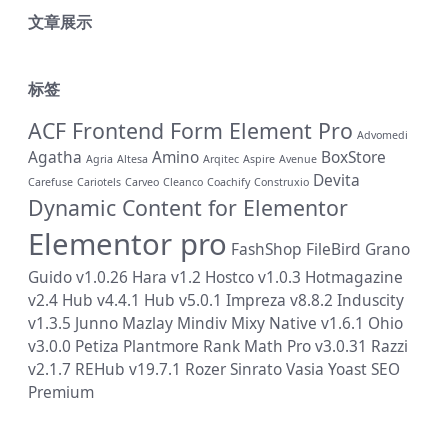
文章展示
标签
ACF Frontend Form Element Pro
Advomedi
Agatha
Amino
BoxStore
Agria
Altesa
Arqitec
Aspire
Avenue
Devita
Carefuse
Cariotels
Carveo
Cleanco
Coachify
Construxio
Dynamic Content for Elementor
Elementor pro
FashShop
FileBird
Grano
Guido v1.0.26
Hara v1.2
Hostco v1.0.3
Hotmagazine
v2.4
Hub v4.4.1
Hub v5.0.1
Impreza v8.8.2
Induscity
v1.3.5
Junno
Mazlay
Mindiv
Mixy
Native v1.6.1
Ohio
v3.0.0
Petiza
Plantmore
Rank Math Pro v3.0.31
Razzi
v2.1.7
REHub v19.7.1
Rozer
Sinrato
Vasia
Yoast SEO
Premium