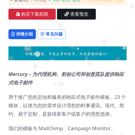
❅
购买下载权限
查看预览
❅
❅
详情介绍
常见问题
❅
❅
❅
❅
❅
❅
❅
❅
Mercury – 为代理机构、初创公司和创意团队提供响应
式电子邮件
❅
❅
❅
❅
用于推广您的启动和服务的响应式电子邮件模板。23 个
模块，以便为您的需求设计理想的时事通讯。现代、简
约、易于定制，是获得新客户或客户的理想选择。
我们的模板与 MailChimp、Campaign Monitor、