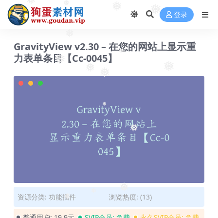
❅
❅
❅
❅
❅
❅
❅
登录
❅
GravityView v2.30 – 在您的网站上显示重
力表单条目【Cc-0045】
❅
❅
❅
❅
❅
❅
❅
❅
❅
资源分类:
功能插件
浏览热度: (13)
❅
普通用户:
19.9元
SVIP会员:
免费
永久SVIP会员:
免费