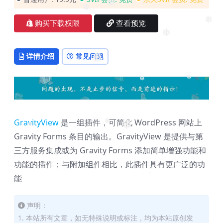
❅
❅
购买下载权限
查看预览
❅
❅
详情介绍
常见问题
❅
❅
❅
GravityView
是一组插件，可简化 WordPress 网站上
❅
❅
❅
Gravity Forms 条目的输出。GravityView 是提供与第
三方服务集成或为 Gravity Forms 添加简单增强功能和
❅
功能的插件；与附加组件相比，此插件具有更广泛的功
能
❅
声明：
1. 本站所有文章，如无特殊说明或标注，均为本站原创发