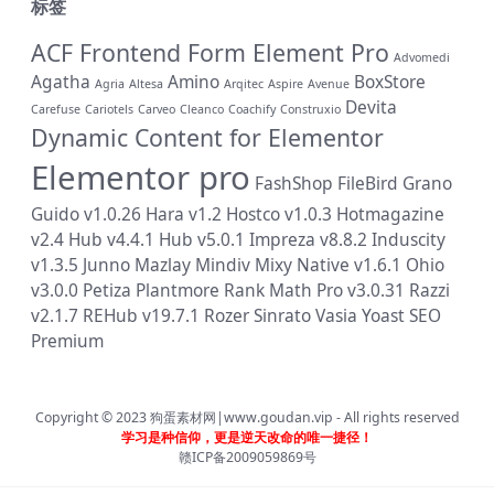
标签
ACF Frontend Form Element Pro
Advomedi
Agatha
Amino
BoxStore
Agria
Altesa
Arqitec
Aspire
Avenue
Devita
Carefuse
Cariotels
Carveo
Cleanco
Coachify
Construxio
Dynamic Content for Elementor
Elementor pro
FashShop
FileBird
Grano
Guido v1.0.26
Hara v1.2
Hostco v1.0.3
Hotmagazine
v2.4
Hub v4.4.1
Hub v5.0.1
Impreza v8.8.2
Induscity
v1.3.5
Junno
Mazlay
Mindiv
Mixy
Native v1.6.1
Ohio
v3.0.0
Petiza
Plantmore
Rank Math Pro v3.0.31
Razzi
v2.1.7
REHub v19.7.1
Rozer
Sinrato
Vasia
Yoast SEO
Premium
Copyright © 2023
狗蛋素材网|www.goudan.vip
- All rights reserved
学习是种信仰，更是逆天改命的唯一捷径！
赣ICP备2009059869号