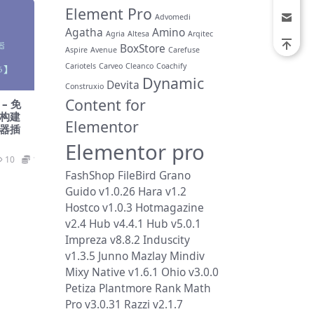
Element Pro
Advomedi
Agatha
Amino
Agria
Altesa
Arqitec
BoxStore
Aspire
Avenue
Carefuse
Cariotels
Carveo
Cleanco
Coachify
Dynamic
Devita
Construxio
Content for
 – 免
面构建
Elementor
建器插
Elementor pro
10
19.9
FashShop
FileBird
Grano
Guido v1.0.26
Hara v1.2
Hostco v1.0.3
Hotmagazine
v2.4
Hub v4.4.1
Hub v5.0.1
Impreza v8.8.2
Induscity
v1.3.5
Junno
Mazlay
Mindiv
Mixy
Native v1.6.1
Ohio v3.0.0
Petiza
Plantmore
Rank Math
Pro v3.0.31
Razzi v2.1.7