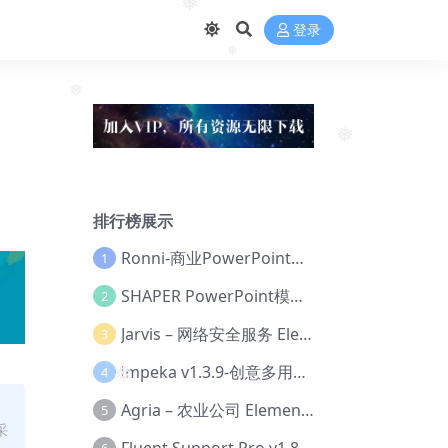
❅
登录
❅
❅
❅
排行榜展示
Ronni-商业PowerPoint模板【Dc-0077】
1
SHAPER PowerPoint模板【Dc-0184】
2
Jarvis – 网络安全服务 Elementor 模板套件【Aa-0035】
3
lmpeka v1.3.9-创意多用途 WordPress 主题【Be-0064】
4
❅
Agria – 农业公司 Elementor Pro 模板套件【Aa-0003】
5
采
Fluent Support Pro v1.8.1 – WordPress 支持票务系统【Cc-0041】