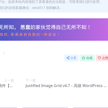
❅
❅
平台。如若本站内容侵犯了原著者的合法权益，可联系我们进行处理。
们的在线客服微信：wixx517 协助解决。
❅
❅
分享
收藏
点赞
❅
上一篇
下一篇
滑块插件【Cc
Justified Image Grid v4.7 – 高级 WordPress 图
-0057】
库【Cc-0059】