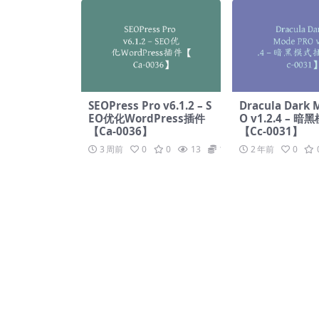
SEOPress Pro v6.1.2 – S
Dracula Dark 
EO优化WordPress插件
O v1.2.4 – 
【Ca-0036】
【Cc-0031】
3 周前
0
0
13
19.9
2 年前
0