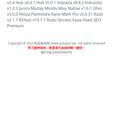
v2.4
Hub v4.4.1
Hub v5.0.1
Impreza v8.8.2
Induscity
v1.3.5
Junno
Mazlay
Mindiv
Mixy
Native v1.6.1
Ohio
v3.0.0
Petiza
Plantmore
Rank Math Pro v3.0.31
Razzi
v2.1.7
REHub v19.7.1
Rozer
Sinrato
Vasia
Yoast SEO
Premium
Copyright © 2023
狗蛋素材网|www.goudan.vip
- All rights reserved
学习是种信仰，更是逆天改命的唯一捷径！
赣ICP备2009059869号