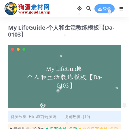
登录
❅
❅
My LifeGuide-个人和生活教练模板【Da-
❅
0103】
❅
❅
❅
❅
❅
❅
❅
❅
❅
资源分类:
Html5前端源码
浏览热度: (19)
❅
❅
❅
普通用户:
19.9元
SVIP会员:
免费
永久SVIP会员:
免费