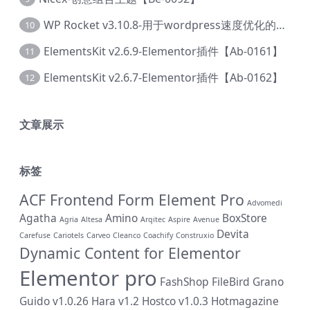
WP Rocket v3.10.8-用于wordpress速度优化的缓存加速插件【Cd-0019】
10
ElementsKit v2.6.9-Elementor插件【Ab-0161】
11
ElementsKit v2.6.7-Elementor插件【Ab-0162】
12
文章展示
标签
ACF Frontend Form Element Pro
Advomedi
Agatha
Amino
BoxStore
Agria
Altesa
Arqitec
Aspire
Avenue
Devita
Carefuse
Cariotels
Carveo
Cleanco
Coachify
Construxio
Dynamic Content for Elementor
Elementor pro
FashShop
FileBird
Grano
Guido v1.0.26
Hara v1.2
Hostco v1.0.3
Hotmagazine