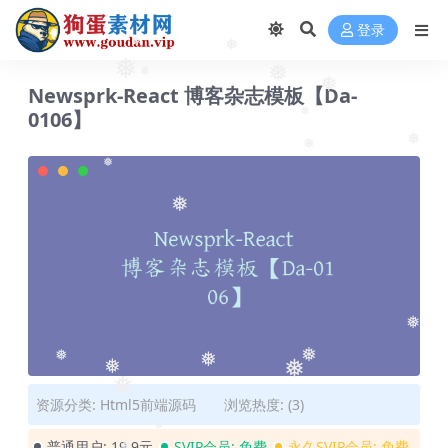
❅
登录
❅
❅
❅
❅
❅
Newsprk-React 博客杂志模板【Da-
❅
0106】
❅
❅
❅
❅
❅
❅
❅
❅
❅
❅
❅
❅
资源分类:
Html5前端源码
浏览热度: (3)
普通用户:
19.9元
SVIP会员:
免费
永久SVIP会员:
免费
❅