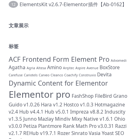
ElementsKit v2.6.7-Elementor插件【Ab-0162】
12
文章展示
标签
ACF Frontend Form Element Pro
Advomedi
Agatha
Amino
BoxStore
Agria
Altesa
Arqitec
Aspire
Avenue
Devita
Carefuse
Cariotels
Carveo
Cleanco
Coachify
Construxio
Dynamic Content for Elementor
Elementor pro
FashShop
FileBird
Grano
Guido v1.0.26
Hara v1.2
Hostco v1.0.3
Hotmagazine
v2.4
Hub v4.4.1
Hub v5.0.1
Impreza v8.8.2
Induscity
v1.3.5
Junno
Mazlay
Mindiv
Mixy
Native v1.6.1
Ohio
v3.0.0
Petiza
Plantmore
Rank Math Pro v3.0.31
Razzi
v2.1.7
REHub v19.7.1
Rozer
Sinrato
Vasia
Yoast SEO