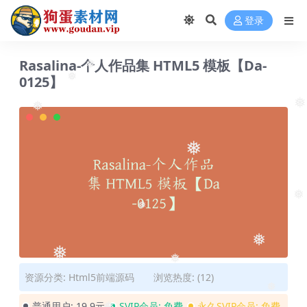
登录
Rasalina-个人作品集 HTML5 模板【Da-
❅
0125】
❅
❅
❅
❅
❅
❅
❅
❅
资源分类:
Html5前端源码
浏览热度: (12)
❅
普通用户:
19.9元
SVIP会员:
免费
永久SVIP会员:
免费