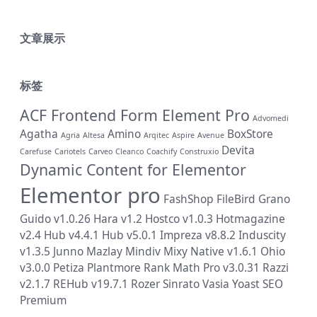
文章展示
标签
ACF Frontend Form Element Pro
Advomedi
Agatha
Amino
BoxStore
Agria
Altesa
Arqitec
Aspire
Avenue
Devita
Carefuse
Cariotels
Carveo
Cleanco
Coachify
Construxio
Dynamic Content for Elementor
Elementor pro
FashShop
FileBird
Grano
Guido v1.0.26
Hara v1.2
Hostco v1.0.3
Hotmagazine
v2.4
Hub v4.4.1
Hub v5.0.1
Impreza v8.8.2
Induscity
v1.3.5
Junno
Mazlay
Mindiv
Mixy
Native v1.6.1
Ohio
v3.0.0
Petiza
Plantmore
Rank Math Pro v3.0.31
Razzi
v2.1.7
REHub v19.7.1
Rozer
Sinrato
Vasia
Yoast SEO
Premium