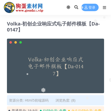
登录
❅
❅
❅
Volka-初创企业响应式电子邮件模板【Da-
❅
0147】
❅
❅
❅
❅
资源分类:
Html5前端源码
浏览热度: (8)
❅
❅
普通用户:
19.9元
SVIP会员:
免费
永久SVIP会员:
免费