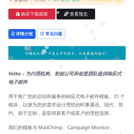
购买下载权限
查看预览
❅
❅
❅
详情介绍
常见问题
❅
❅
❅
❅
❅
❅
Volka – 为代理机构、初创公司和创意团队提供响应式
❅
❅
❅
电子邮件
❅
❅
❅
用于推广您的启动和服务的响应式电子邮件模板。31 个
❅
❅
模块，以便为您的需求设计理想的时事通讯。现代、简
约、易于定制，是获得新客户或客户的理想选择。
我们的模板与 MailChimp、Campaign Monitor、