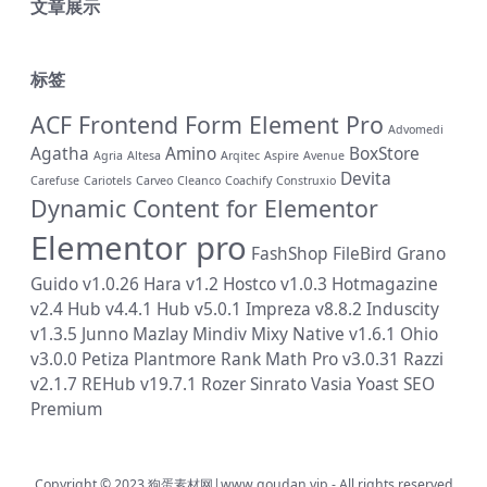
文章展示
标签
ACF Frontend Form Element Pro
Advomedi
Agatha
Amino
BoxStore
Agria
Altesa
Arqitec
Aspire
Avenue
Devita
Carefuse
Cariotels
Carveo
Cleanco
Coachify
Construxio
Dynamic Content for Elementor
Elementor pro
FashShop
FileBird
Grano
Guido v1.0.26
Hara v1.2
Hostco v1.0.3
Hotmagazine
v2.4
Hub v4.4.1
Hub v5.0.1
Impreza v8.8.2
Induscity
v1.3.5
Junno
Mazlay
Mindiv
Mixy
Native v1.6.1
Ohio
v3.0.0
Petiza
Plantmore
Rank Math Pro v3.0.31
Razzi
v2.1.7
REHub v19.7.1
Rozer
Sinrato
Vasia
Yoast SEO
Premium
Copyright © 2023
狗蛋素材网|www.goudan.vip
- All rights reserved