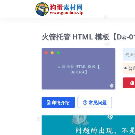
❅
火箭托管 HTML 模板【Da-0
❅
❅
资源
普
❅
❅
详情介绍
常见问题
❅
❅
❅