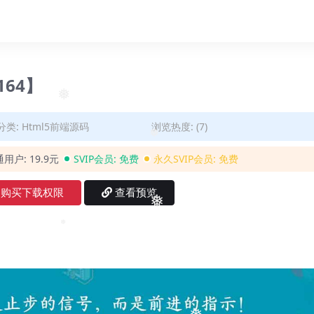
❅
164】
❅
分类:
Html5前端源码
浏览热度: (7)
❅
通用户:
19.9元
SVIP会员:
免费
永久SVIP会员:
免费
购买下载权限
查看预览
❅
❅