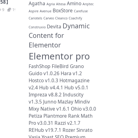
058】
Agatha
Amino
Agria
Altesa
Arqitec
BoxStore
9
19.9
Aspire
Avenue
Carefuse
Cariotels
Carveo
Cleanco
Coachify
Dynamic
Devita
Construxio
Content for
Elementor
Elementor pro
FashShop
FileBird
Grano
Guido v1.0.26
Hara v1.2
Hostco v1.0.3
Hotmagazine
v2.4
Hub v4.4.1
Hub v5.0.1
Impreza v8.8.2
Induscity
v1.3.5
Junno
Mazlay
Mindiv
Mixy
Native v1.6.1
Ohio v3.0.0
Petiza
Plantmore
Rank Math
Pro v3.0.31
Razzi v2.1.7
REHub v19.7.1
Rozer
Sinrato
Vasia
Yoast SEO Premium