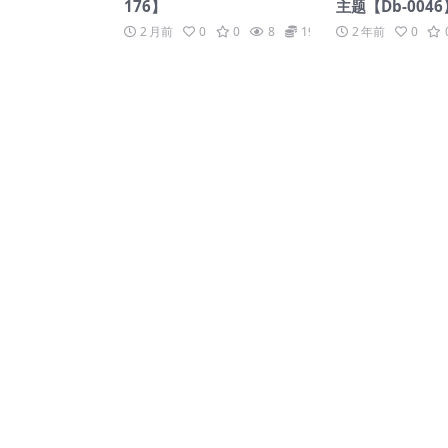
176】
主题【Db-0046
2 月前
0
0
8
19.9
2 年前
0