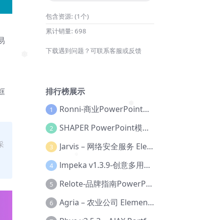
包含资源:
(1个)
累计销量:
698
易
下载遇到问题？可联系客服或反馈
。
❅
排行榜展示
框
Ronni-商业PowerPoint模板【Dc-0077】
1
❅
SHAPER PowerPoint模板【Dc-0184】
2
采
Jarvis – 网络安全服务 Elementor 模板套件【Aa-0035】
3
lmpeka v1.3.9-创意多用途 WordPress 主题【Be-0064】
❅
4
Relote-品牌指南PowerPoint模板【Dc-0076】
5
Agria – 农业公司 Elementor Pro 模板套件【Aa-0003】
6