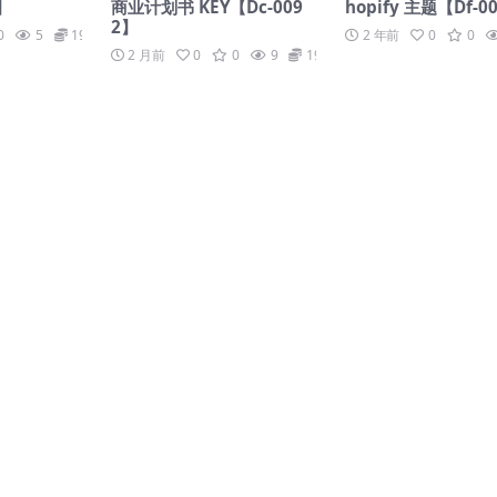
】
商业计划书 KEY【Dc-009
hopify 主题【Df-0
2】
0
5
19.9
2 年前
0
0
2 月前
0
0
9
19.9