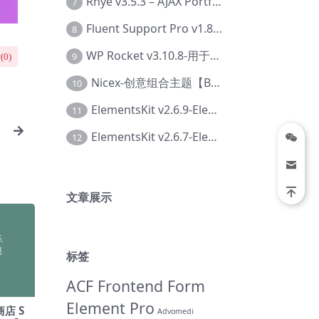
Rhye v3.5.3 – AJAX Portfolio WordPress 主题【Bi-0049】
7
Fluent Support Pro v1.8.1 – WordPress 支持票务系统【Cc-0041】
8
WP Rocket v3.10.8-用于wordpress速度优化的缓存加速插件【Cd-0019】
9
(
0
)
Nicex-创意组合主题【Be-0092】
10
ElementsKit v2.6.9-Elementor插件【Ab-0161】
11
ElementsKit v2.6.7-Elementor插件【Ab-0162】
12
文章展示
标签
ACF Frontend Form
Element Pro
商店 S
Advomedi