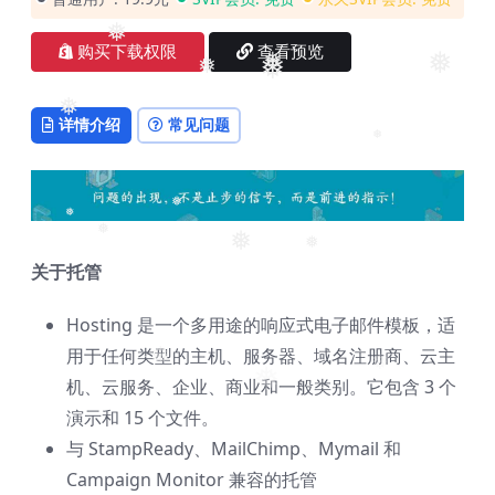
❅
购买下载权限
查看预览
❅
❅
❅
❅
❅
详情介绍
常见问题
❅
❅
❅
❅
❅
❅
关于托管
Hosting 是一个多用途的响应式电子邮件模板，适
用于任何类型的主机、服务器、域名注册商、云主
❅
❅
机、云服务、企业、商业和一般类别。它包含 3 个
❅
演示和 15 个文件。
与 StampReady、MailChimp、Mymail 和
Campaign Monitor 兼容的托管