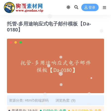
登录
❅
❅
托管-多用途响应式电子邮件模板【Da-
❅
0180】
❅
❅
❅
❅
❅
❅
❅
❅
❅
资源分类:
Html5前端源码
浏览热度: (9)
❅
❅
普通用户:
19.9元
SVIP会员:
免费
永久SVIP会员:
免费