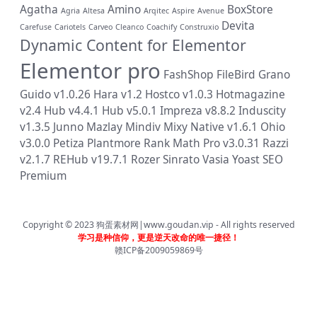
Agatha
Amino
BoxStore
Agria
Altesa
Arqitec
Aspire
Avenue
Devita
Carefuse
Cariotels
Carveo
Cleanco
Coachify
Construxio
Dynamic Content for Elementor
Elementor pro
FashShop
FileBird
Grano
Guido v1.0.26
Hara v1.2
Hostco v1.0.3
Hotmagazine
v2.4
Hub v4.4.1
Hub v5.0.1
Impreza v8.8.2
Induscity
v1.3.5
Junno
Mazlay
Mindiv
Mixy
Native v1.6.1
Ohio
v3.0.0
Petiza
Plantmore
Rank Math Pro v3.0.31
Razzi
v2.1.7
REHub v19.7.1
Rozer
Sinrato
Vasia
Yoast SEO
Premium
Copyright © 2023
狗蛋素材网|www.goudan.vip
- All rights reserved
学习是种信仰，更是逆天改命的唯一捷径！
赣ICP备2009059869号