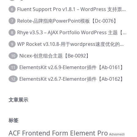
Fluent Support Pro v1.8.1 – WordPress 支持票务系统【Cc-0041】
6
Relote-品牌指南PowerPoint模板【Dc-0076】
7
Rhye v3.5.3 – AJAX Portfolio WordPress 主题【Bi-0049】
8
WP Rocket v3.10.8-用于wordpress速度优化的缓存加速插件【Cd-0019】
9
Nicex-创意组合主题【Be-0092】
10
ElementsKit v2.6.9-Elementor插件【Ab-0161】
11
ElementsKit v2.6.7-Elementor插件【Ab-0162】
12
文章展示
标签
ACF Frontend Form Element Pro
Advomedi