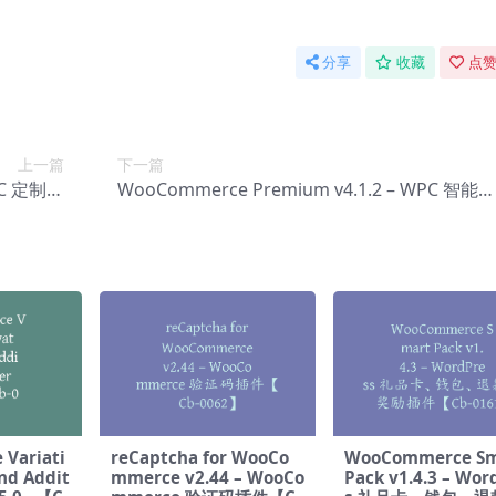
分享
收藏
点赞
上一篇
下一篇
WPC 定制相
WooCommerce Premium v​​4.1.2 – WPC 智能快
0142】
速查看【Cc-0144】
Variati
reCaptcha for WooCo
WooCommerce Sm
nd Addit
mmerce v2.44 – WooCo
Pack v1.4.3 – Wor