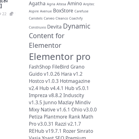
款和
Agatha
Amino
Agria
Altesa
Arqitec
1】
BoxStore
Aspire
Avenue
Carefuse
22
19.9
Cariotels
Carveo
Cleanco
Coachify
Dynamic
Devita
Construxio
Content for
Elementor
Elementor pro
FashShop
FileBird
Grano
Guido v1.0.26
Hara v1.2
Hostco v1.0.3
Hotmagazine
v2.4
Hub v4.4.1
Hub v5.0.1
Impreza v8.8.2
Induscity
v1.3.5
Junno
Mazlay
Mindiv
Mixy
Native v1.6.1
Ohio v3.0.0
Petiza
Plantmore
Rank Math
Pro v3.0.31
Razzi v2.1.7
REHub v19.7.1
Rozer
Sinrato
Vasia
Yoast SEO Premium