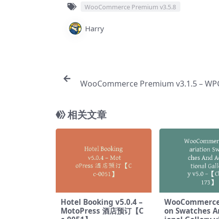
WooCommerce Premium v​​3.5.8
Harry
WooCommerce Premium v​​3.1.5 – 
关产品【Cc-
相关文章
Hotel Booking v5.0.4 –
WooCommerce 
MotoPress 酒店预订【C
on Swatches A