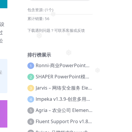
包含资源:
(1个)
累计销量:
56
❅
而设
下载遇到问题？可联系客服或反馈
过
❅
松
❅
排行榜展示
❅
Ronni-商业PowerPoint模板【Dc-0077】
1
采
SHAPER PowerPoint模板【Dc-0184】
2
❅
Jarvis – 网络安全服务 Elementor 模板套件【Aa-0035】
3
lmpeka v1.3.9-创意多用途 WordPress 主题【Be-0064】
4
Agria – 农业公司 Elementor Pro 模板套件【Aa-0003】
5
Fluent Support Pro v1.8.1 – WordPress 支持票务系统【Cc-0041】
6