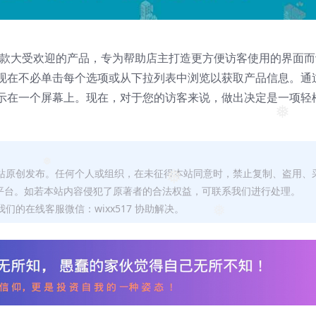
按钮是一款大受欢迎的产品，专为帮助店主打造更方便访客使用的界面
现在不必单击每个选项或从下拉列表中浏览以获取产品信息。通
示在一个屏幕上。现在，对于您的访客来说，做出决定是一项轻
❅
本站原创发布。任何个人或组织，在未征得本站同意时，禁止复制、盗用、
❅
平台。如若本站内容侵犯了原著者的合法权益，可联系我们进行处理。
❅
们的在线客服微信：wixx517 协助解决。
❅