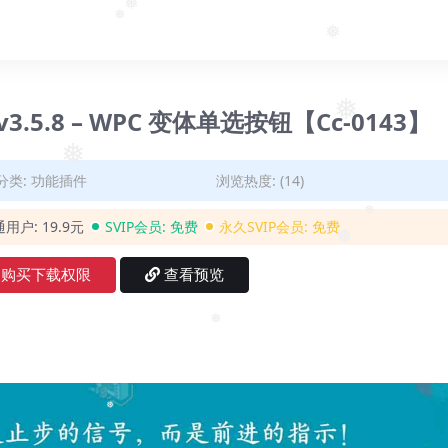
❅
❅
❅
v​​3.5.8 – WPC 变体单选按钮【Cc-0143】
❅
❅
❅
分类:
功能插件
浏览热度: (14)
通用户:
19.9元
SVIP会员:
免费
永久SVIP会员:
免费
❅
❅
购买下载权限
查看预览
❅
❅