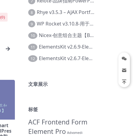
Relote-品牌指南PowerPoint模板【Dc-0076】
7
Rhye v3.5.3 – AJAX Portfolio WordPress 主题【Bi-0049】
8
(
0
)
WP Rocket v3.10.8-用于wordpress速度优化的缓存加速插件【Cd-0019】
9
Nicex-创意组合主题【Be-0092】
10
ElementsKit v2.6.9-Elementor插件【Ab-0161】
11
ElementsKit v2.6.7-Elementor插件【Ab-0162】
12
文章展示
标签
ACF Frontend Form
art
Element Pro
dPres
Advomedi