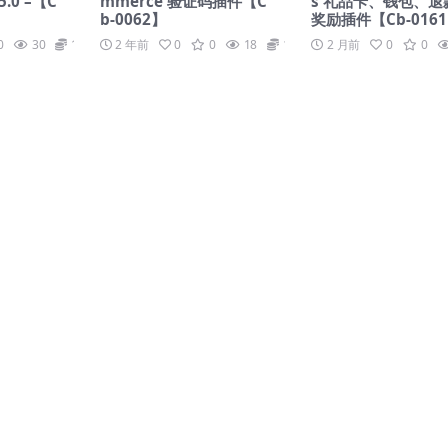
v5.0 –【C
mmerce 验证码插件【C
s 礼品卡、钱包、退
b-0062】
奖励插件【Cb-016
0
30
19.9
2 年前
0
0
18
19.9
2 月前
0
0