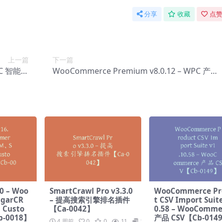
分享
收藏
点赞
上一篇
下一篇
WPC 智能比
WooCommerce Premium v​​8.0.12 – WPC 产品
-0154】
包【Cc-0156】
0 – Woo
SmartCrawl Pro v3.3.0
WooCommerce Pr
garCR
– 提高搜索引擎排名插件
t CSV Import Suit
Custo
【Ca-0042】
0.58 – WooComme
-0018】
产品 CSV【Cb-014
4 周前
0
0
11
19.9