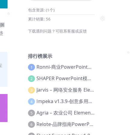
❅
包含资源:
(1个)
累计销量:
56
❅
❅
品捆
下载遇到问题？可联系客服或反馈
些
排行榜展示
❅
采
Ronni-商业PowerPoint模板【Dc-0077】
1
SHAPER PowerPoint模板【Dc-0184】
2
Jarvis – 网络安全服务 Elementor 模板套件【Aa-0035】
3
lmpeka v1.3.9-创意多用途 WordPress 主题【Be-0064】
4
❅
Agria – 农业公司 Elementor Pro 模板套件【Aa-0003】
5
Relote-品牌指南PowerPoint模板【Dc-0076】
6