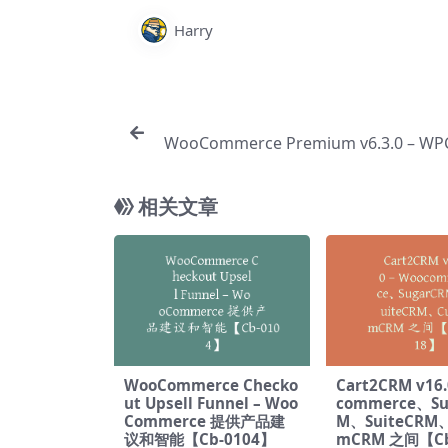
Harry
WooCommerce Premium v​​6.3.0 – 
较【Cc
相关文章
WooCommerce Checko
Cart2CRM v16.
ut Upsell Funnel – Woo
commerce、Su
Commerce 提供产品建
M、SuiteCRM、
议和智能【Cb-0104】
mCRM 之间【Cb