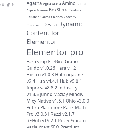
Agatha
Amino
Agria
Altesa
Arqitec
8
19.9
BoxStore
Aspire
Avenue
Carefuse
Cariotels
Carveo
Cleanco
Coachify
Dynamic
Devita
Construxio
Content for
Elementor
Elementor pro
FashShop
FileBird
Grano
Guido v1.0.26
Hara v1.2
Hostco v1.0.3
Hotmagazine
v2.4
Hub v4.4.1
Hub v5.0.1
Impreza v8.8.2
Induscity
v1.3.5
Junno
Mazlay
Mindiv
Mixy
Native v1.6.1
Ohio v3.0.0
Petiza
Plantmore
Rank Math
Pro v3.0.31
Razzi v2.1.7
REHub v19.7.1
Rozer
Sinrato
Vasia
Yoast SEO Premium