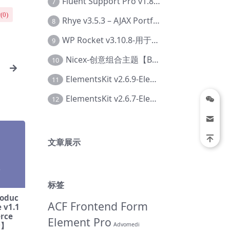
Fluent Support Pro v1.8.1 – WordPress 支持票务系统【Cc-0041】
7
(
0
)
Rhye v3.5.3 – AJAX Portfolio WordPress 主题【Bi-0049】
8
WP Rocket v3.10.8-用于wordpress速度优化的缓存加速插件【Cd-0019】
9
Nicex-创意组合主题【Be-0092】
10
ElementsKit v2.6.9-Elementor插件【Ab-0161】
11
ElementsKit v2.6.7-Elementor插件【Ab-0162】
12
文章展示
标签
oduc
ACF Frontend Form
e v1.1
rce
Element Pro
9】
Advomedi