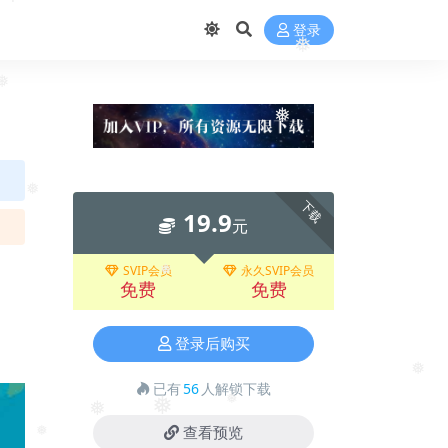
❅
登录
❅
❅
❅
❅
下载
19.9
元
SVIP会员
永久SVIP会员
免费
免费
❅
登录后购买
已有
56
人解锁下载
❅
❅
❅
❅
查看预览