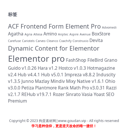
标签
ACF Frontend Form Element Pro
Advomedi
Agatha
Amino
BoxStore
Agria
Altesa
Arqitec
Aspire
Avenue
Devita
Carefuse
Cariotels
Carveo
Cleanco
Coachify
Construxio
Dynamic Content for Elementor
Elementor pro
FashShop
FileBird
Grano
Guido v1.0.26
Hara v1.2
Hostco v1.0.3
Hotmagazine
v2.4
Hub v4.4.1
Hub v5.0.1
Impreza v8.8.2
Induscity
v1.3.5
Junno
Mazlay
Mindiv
Mixy
Native v1.6.1
Ohio
v3.0.0
Petiza
Plantmore
Rank Math Pro v3.0.31
Razzi
v2.1.7
REHub v19.7.1
Rozer
Sinrato
Vasia
Yoast SEO
Premium
Copyright © 2023
狗蛋素材网|www.goudan.vip
- All rights reserved
学习是种信仰，更是逆天改命的唯一捷径！