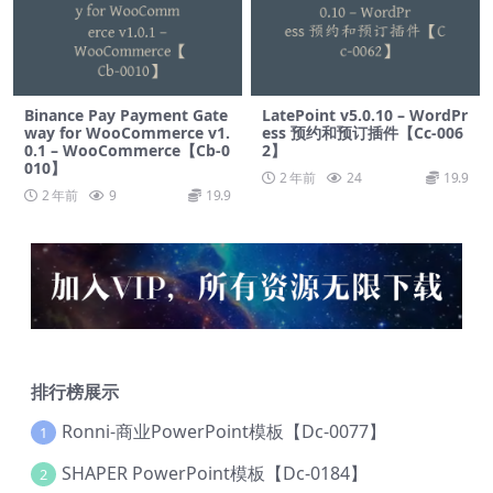
Binance Pay Payment Gate
LatePoint v5.0.10 – WordPr
way for WooCommerce v1.
ess 预约和预订插件【Cc-006
0.1 – WooCommerce【Cb-0
2】
010】
2 年前
24
19.9
2 年前
9
19.9
排行榜展示
Ronni-商业PowerPoint模板【Dc-0077】
1
SHAPER PowerPoint模板【Dc-0184】
2