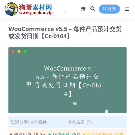
❅
登录
❅
❅
❅
❅
WooCommerce v5.5 – 每件产品预计交货
❅
❅
或发货日期【Cc-0164】
❅
❅
❅
❅
❅
资源分类:
功能插件
浏览热度: (7)
❅
普通用户:
19.9元
SVIP会员:
免费
永久SVIP会员:
免费