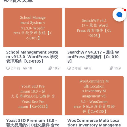
School Management Syste
SearchWP v4.3.17 – 最佳 W
m v91.3.0- WordPress 学校
ordPress 搜索插件【Cc-010
管理系统【Cc-0105】
8】
2 年前
18
19.9
2 年前
8
19.9
Yoast SEO Premium 18.0 –
WooCommerce Multi Loca
强大易用的SEO优化插件 含Yo
tions Inventory Manageme