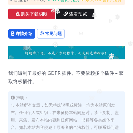
❅
购买下载权限
查看预览
❅
❅
❅
❅
❅
❅
❅
详情介绍
常见问题
❅
❅
❅
❅
❅
我们编制了最好的 GDPR 插件。不要依赖多个插件 – 获
取终极插件。
❅
❅
声明：
❅
1. 本站所有文章，如无特殊说明或标注，均为本站原创发
布。任何个人或组织，在未征得本站同意时，禁止复制、盗
用、采集、发布本站内容到任何网站、书籍等各类媒体平
台。如若本站内容侵犯了原著者的合法权益，可联系我们进