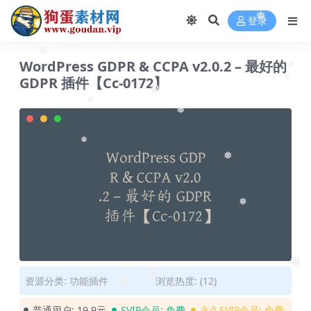
❅
登录
❅
WordPress GDPR & CCPA v2.0.2 – 最好的
❅
GDPR 插件【Cc-0172】
❅
❅
❅
❅
❅
❅
❅
❅
❅
资源分类:
功能插件
浏览热度: (12)
❅
普通用户:
19.9元
SVIP会员:
免费
永久SVIP会员:
免费