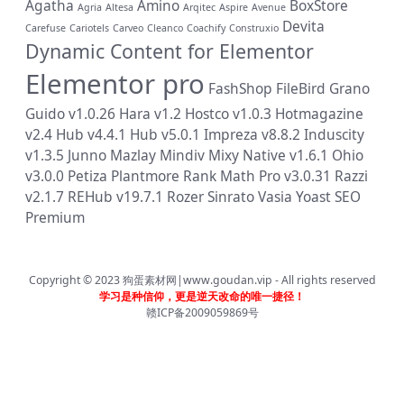
Agatha
Amino
BoxStore
Agria
Altesa
Arqitec
Aspire
Avenue
Devita
Carefuse
Cariotels
Carveo
Cleanco
Coachify
Construxio
Dynamic Content for Elementor
Elementor pro
FashShop
FileBird
Grano
Guido v1.0.26
Hara v1.2
Hostco v1.0.3
Hotmagazine
v2.4
Hub v4.4.1
Hub v5.0.1
Impreza v8.8.2
Induscity
v1.3.5
Junno
Mazlay
Mindiv
Mixy
Native v1.6.1
Ohio
v3.0.0
Petiza
Plantmore
Rank Math Pro v3.0.31
Razzi
v2.1.7
REHub v19.7.1
Rozer
Sinrato
Vasia
Yoast SEO
Premium
Copyright © 2023
狗蛋素材网|www.goudan.vip
- All rights reserved
学习是种信仰，更是逆天改命的唯一捷径！
赣ICP备2009059869号