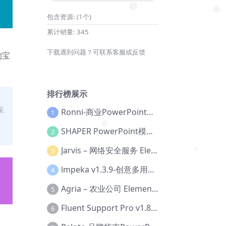
❅
❅
包含资源:
(1个)
累计销量:
345
下载遇到问题？可联系客服或反馈
的宝
排行榜展示
采
Ronni-商业PowerPoint模板【Dc-0077】
1
SHAPER PowerPoint模板【Dc-0184】
2
❅
Jarvis – 网络安全服务 Elementor 模板套件【Aa-0035】
3
❅
lmpeka v1.3.9-创意多用途 WordPress 主题【Be-0064】
4
Agria – 农业公司 Elementor Pro 模板套件【Aa-0003】
5
Fluent Support Pro v1.8.1 – WordPress 支持票务系统【Cc-0041】
6