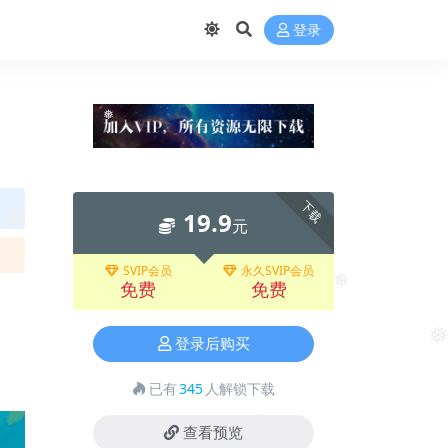
❅
登录
❅
下载
19.9
元
❅
SVIP会员
永久SVIP会员
免费
免费
❅
登录后购买
❅
已有
345
人解锁下载
查看预览
❅