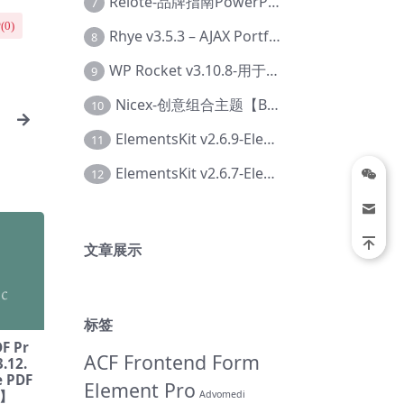
Relote-品牌指南PowerPoint模板【Dc-0076】
7
(
0
)
Rhye v3.5.3 – AJAX Portfolio WordPress 主题【Bi-0049】
8
WP Rocket v3.10.8-用于wordpress速度优化的缓存加速插件【Cd-0019】
9
Nicex-创意组合主题【Be-0092】
10
ElementsKit v2.6.9-Elementor插件【Ab-0161】
11
ElementsKit v2.6.7-Elementor插件【Ab-0162】
12
文章展示
标签
F Pr
ACF Frontend Form
.12.
 PDF
Element Pro
2】
Advomedi