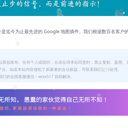
❅
❅
❅
❅
 地图插件是迄今为止最先进的 Google 地图插件。我们根据数百名客户
❅
本站原创发布。任何个人或组织，在未征得本站同意时，禁止复制、盗用、
❅
平台。如若本站内容侵犯了原著者的合法权益，可联系我们进行处理。
❅
们的在线客服微信：wixx517 协助解决。
❅
❅
❅