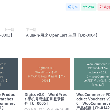
分享
收藏
点赞
上一篇
下一篇
-0003】
Alula-多用途 OpenCart 主题【Db-0004】
 Produc
Digits v8.0 – WordPres
WooCommerce PD
watches
s 手机号码注册和登录插
oduct Vouchers v3
oCommerc
件【Cf-0005】
0 – WooCommerce
51】
产品优惠【Cb-014
2 年前
0
0
26
19.9