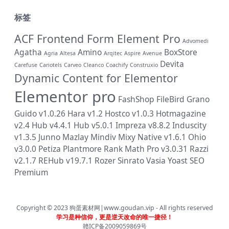
标签
ACF Frontend Form Element Pro
Advomedi
Agatha
Amino
BoxStore
Agria
Altesa
Arqitec
Aspire
Avenue
Devita
Carefuse
Cariotels
Carveo
Cleanco
Coachify
Construxio
Dynamic Content for Elementor
Elementor pro
FashShop
FileBird
Grano
Guido v1.0.26
Hara v1.2
Hostco v1.0.3
Hotmagazine
v2.4
Hub v4.4.1
Hub v5.0.1
Impreza v8.8.2
Induscity
v1.3.5
Junno
Mazlay
Mindiv
Mixy
Native v1.6.1
Ohio
v3.0.0
Petiza
Plantmore
Rank Math Pro v3.0.31
Razzi
v2.1.7
REHub v19.7.1
Rozer
Sinrato
Vasia
Yoast SEO
Premium
Copyright © 2023
狗蛋素材网|www.goudan.vip
- All rights reserved
学习是种信仰，更是逆天改命的唯一捷径！
赣ICP备2009059869号