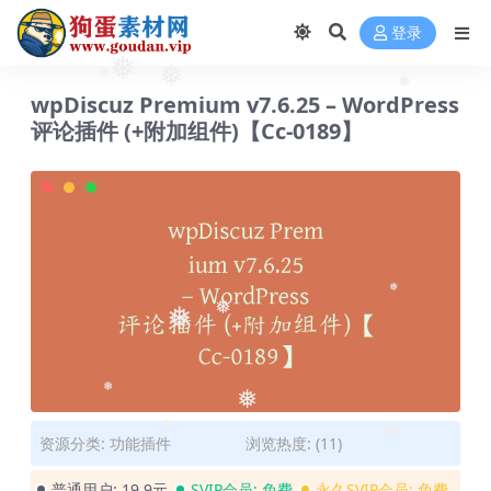
登录
❅
❅
❅
❅
wpDiscuz Premium v​​7.6.25 – WordPress
评论插件 (+附加组件)【Cc-0189】
❅
❅
❅
❅
❅
❅
❅
资源分类:
功能插件
浏览热度: (11)
普通用户:
19.9元
SVIP会员:
免费
永久SVIP会员:
免费