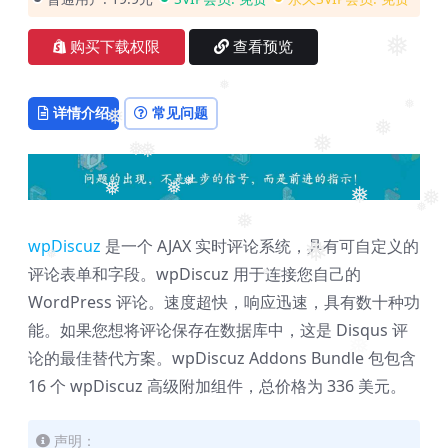
❅
购买下载权限
查看预览
❅
详情介绍
常见问题
❅
❅
❅
❅
❅
❅
❅
❅
❅
❅
❅
❅
❅
wpDiscuz
是一个 AJAX 实时评论系统，具有可自定义的
❅
❅
评论表单和字段。wpDiscuz 用于连接您自己的
❅
WordPress 评论。速度超快，响应迅速，具有数十种功
能。如果您想将评论保存在数据库中，这是 Disqus 评
❅
论的最佳替代方案。wpDiscuz Addons Bundle 包包含
16 个 wpDiscuz 高级附加组件，总价格为 336 美元。
声明：