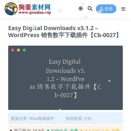
❅
❅
登录
❅
❅
❅
❅
❅
Easy Digital Downloads v3.1.2 –
❅
WordPress 销售数字下载插件【Cb-0027】
❅
❅
❅
资源分类:
Woo商城插件
浏览热度: (19)
❅
普通用户:
19.9元
SVIP会员:
免费
永久SVIP会员:
免费