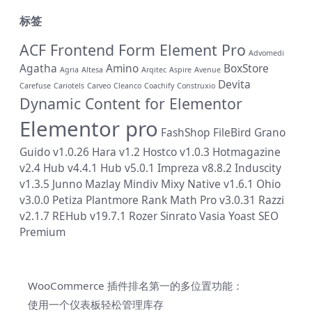
标签
ACF Frontend Form Element Pro
Advomedi
Agatha
Amino
BoxStore
Agria
Altesa
Arqitec
Aspire
Avenue
Devita
Carefuse
Cariotels
Carveo
Cleanco
Coachify
Construxio
Dynamic Content for Elementor
Elementor pro
FashShop
FileBird
Grano
Guido v1.0.26
Hara v1.2
Hostco v1.0.3
Hotmagazine
v2.4
Hub v4.4.1
Hub v5.0.1
Impreza v8.8.2
Induscity
v1.3.5
Junno
Mazlay
Mindiv
Mixy
Native v1.6.1
Ohio
v3.0.0
Petiza
Plantmore
Rank Math Pro v3.0.31
Razzi
v2.1.7
REHub v19.7.1
Rozer
Sinrato
Vasia
Yoast SEO
Premium
WooCommerce 插件排名第一的多位置功能：
使用一个仪表板轻松管理库存