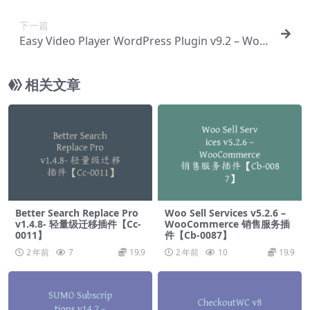
下一篇
Easy Video Player WordPress Plugin v9.2 – Wor
dPress 和 WooCommerce 响【Cb-0028】
相关文章
Better Search Replace Pro
Woo Sell Services v5.2.6 –
v1.4.8- 轻量级迁移插件【Cc-
WooCommerce 销售服务插
0011】
件【Cb-0087】
2 年前
7
19.9
2 年前
10
19.9