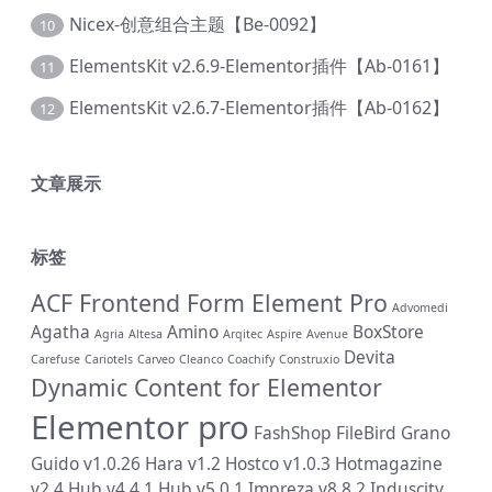
Nicex-创意组合主题【Be-0092】
10
ElementsKit v2.6.9-Elementor插件【Ab-0161】
11
ElementsKit v2.6.7-Elementor插件【Ab-0162】
12
文章展示
标签
ACF Frontend Form Element Pro
Advomedi
Agatha
Amino
BoxStore
Agria
Altesa
Arqitec
Aspire
Avenue
Devita
Carefuse
Cariotels
Carveo
Cleanco
Coachify
Construxio
Dynamic Content for Elementor
Elementor pro
FashShop
FileBird
Grano
Guido v1.0.26
Hara v1.2
Hostco v1.0.3
Hotmagazine
v2.4
Hub v4.4.1
Hub v5.0.1
Impreza v8.8.2
Induscity