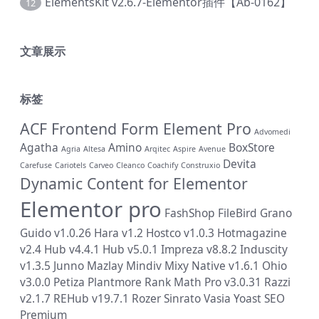
ElementsKit v2.6.7-Elementor插件【Ab-0162】
12
文章展示
标签
ACF Frontend Form Element Pro
Advomedi
Agatha
Amino
BoxStore
Agria
Altesa
Arqitec
Aspire
Avenue
Devita
Carefuse
Cariotels
Carveo
Cleanco
Coachify
Construxio
Dynamic Content for Elementor
Elementor pro
FashShop
FileBird
Grano
Guido v1.0.26
Hara v1.2
Hostco v1.0.3
Hotmagazine
v2.4
Hub v4.4.1
Hub v5.0.1
Impreza v8.8.2
Induscity
v1.3.5
Junno
Mazlay
Mindiv
Mixy
Native v1.6.1
Ohio
v3.0.0
Petiza
Plantmore
Rank Math Pro v3.0.31
Razzi
v2.1.7
REHub v19.7.1
Rozer
Sinrato
Vasia
Yoast SEO
Premium