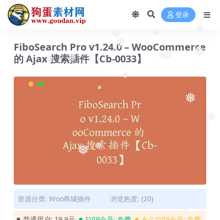
登录
❅
❅
❅
❅
❅
FiboSearch Pro v1.24.0 – WooCommerce
❅
的 Ajax 搜索插件【Cb-0033】
❅
❅
❅
❅
❅
❅
❅
❅
❅
❅
资源分类:
Woo商城插件
浏览热度: (20)
普通用户:
19.9元
SVIP会员:
免费
永久SVIP会员:
免费
❅