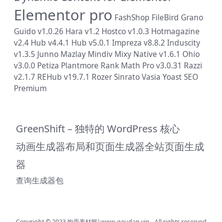
Elementor pro
FashShop
FileBird
Grano
Guido v1.0.26
Hara v1.2
Hostco v1.0.3
Hotmagazine
v2.4
Hub v4.4.1
Hub v5.0.1
Impreza v8.8.2
Induscity
v1.3.5
Junno
Mazlay
Mindiv
Mixy
Native v1.6.1
Ohio
v3.0.0
Petiza
Plantmore
Rank Math Pro v3.0.31
Razzi
v2.1.7
REHub v19.7.1
Rozer
Sinrato
Vasia
Yoast SEO
Premium
GreenShift – 独特的 WordPress 核心
动画生成器布局和页面生成器全站页面生成
器
查询生成器包
Copyright © 2023
狗蛋素材网|www.goudan.vip
- All rights reserved