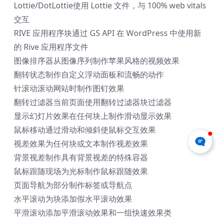
Lottie/DotLottie
使用 Lottie 文件，与 100% web vitals
交互
RIVE 应用程序块
通过 GS API 在 WordPress 中使用新
的 Rive 应用程序文件
图像排序器
从图像序列制作苹果风格的视频效果
翻转状态
制作自定义浮动面板和流畅的动作
针滚动
滚动网站时制作图钉效果
翻转过滤器
当前页面使用翻转过滤器块过滤器
显示幻灯片效果
在任何块上制作滑动显示效果
鼠标移动
通过滑动和倾斜使鼠标交互效果
视差效果
为任何块或文本制作视差效果
背景视差
制作具有背景视差的特殊容器
鼠标跟随
现场为光标制作鼠标跟随效果
页面导航
为部分制作标签或导航点
水平滚动
为块添加假水平滚动效果
平滑滚动
添加平滑滚动效果和一组快速效果类