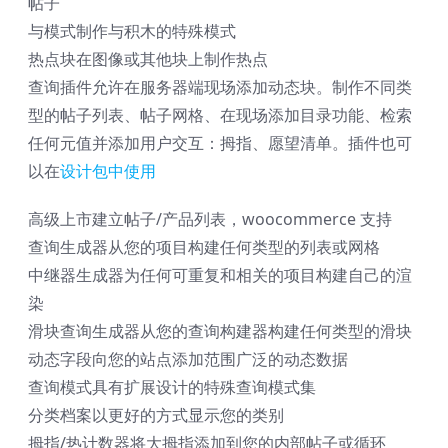
帖子
与模式
制作与积木的特殊模式
热点块
在图像或其他块上制作热点
查询插件允许在服务器端现场添加动态块。制作不同类
型的帖子列表、帖子网格、在现场添加目录功能、检索
任何元值并添加用户交互：拇指、愿望清单。插件也可
以在
设计包中使用
高级上市
建立帖子/产品列表，woocommerce 支持
查询生成器
从您的项目构建任何类型的列表或网格
中继器生成器
为任何可重复和相关的项目构建自己的渲
染
滑块查询生成器
从您的查询构建器构建任何类型的滑块
动态字段
向您的站点添加范围广泛的动态数据
查询模式
具有扩展设计的特殊查询模式集
分类档案
以更好的方式显示您的类别
拇指/热计数器
将大拇指添加到您的内部帖子或循环