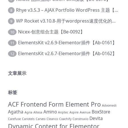
Rhye v3.5.3 – AJAX Portfolio WordPress 主题【Bi-0049】
8
WP Rocket v3.10.8-用于wordpress速度优化的缓存加速插件【Cd-0019】
9
Nicex-创意组合主题【Be-0092】
10
ElementsKit v2.6.9-Elementor插件【Ab-0161】
11
ElementsKit v2.6.7-Elementor插件【Ab-0162】
12
文章展示
标签
ACF Frontend Form Element Pro
Advomedi
Agatha
Amino
BoxStore
Agria
Altesa
Arqitec
Aspire
Avenue
Devita
Carefuse
Cariotels
Carveo
Cleanco
Coachify
Construxio
Dynamic Content for Elementor