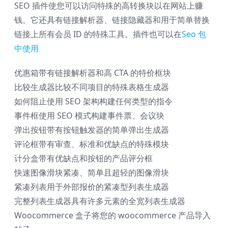
SEO 插件使您可以访问特殊的高转换块以在网站上赚
钱。它还具有链接解析器、链接隐藏器和用于简单替换
链接上所有会员 ID 的特殊工具。插件也可以在
Seo 包
中使用
优惠箱
带有链接解析器和高 CTA 的特价框块
比较生成器
比较不同项目的特殊表格生成器
如何阻止
使用 SEO 架构构建任何类型的指令
事件框
使用 SEO 模式构建事件票、会议块
弹出按钮
带有按钮触发器的简单弹出生成器
评论框
带有审查、标准和优缺点的特殊模块
计分盒
带有优缺点和按钮的产品评分框
快速图像滑块
紧凑、简单且超轻的图像滑块
紧凑列表
用于外部报价的紧凑型列表生成器
完整列表生成器
具有许多元素的全宽列表生成器
Woocommerce 盒子
将您的 woocommerce 产品导入