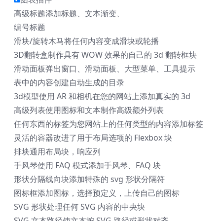
高级标题
添加标题、文本渐变、
编号标题
滑块/旋转木马
将任何内容变成滑块或轮播
3D翻转盒
制作具有 WOW 效果的自己的 3d 翻转框块
滑动面板
弹出窗口、滑动面板、大型菜单、工具提示
表中的内容
创建自动生成的目录
3d模型
使用 AR 和相机在您的网站上添加真实的 3d
高级列表
使用图标和文本制作高级额外列表
任何东西的标签
为您网站上的任何类型的内容添加标签
灵活的容器
改进了用于布局选项的 Flexbox 块
排块
通用布局块，响应列
手风琴
使用 FAQ 模式添加手风琴、FAQ 块
形状分隔线
向块添加特殊的 svg 形状分隔符
图标框
添加图标，选择预定义，上传自己的图标
SVG 形状
处理任何 SVG 内容的中央块
SVG 文本路径
使文本按 SVG 路径或形状对齐