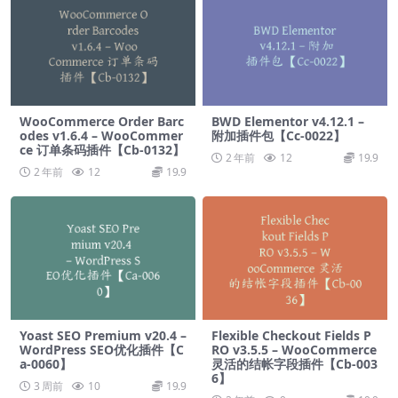
WooCommerce Order Barc
BWD Elementor v4.12.1 –
odes v1.6.4 – WooCommer
附加插件包【Cc-0022】
ce 订单条码插件【Cb-0132】
2 年前
12
19.9
2 年前
12
19.9
Yoast SEO Premium v​​20.4 –
Flexible Checkout Fields P
WordPress SEO优化插件【C
RO v3.5.5 – WooCommerce
a-0060】
灵活的结帐字段插件【Cb-003
6】
3 周前
10
19.9