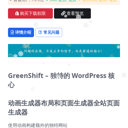
购买下载权限
查看预览
❅
❅
❅
❅
详情介绍
常见问题
❅
❅
❅
❅
GreenShift – 独特的 WordPress 核
❅
❅
❅
心
❅
❅
动画生成器
布局和页面生成器
全站页面
生成器
使用动画构建额外的独特网站