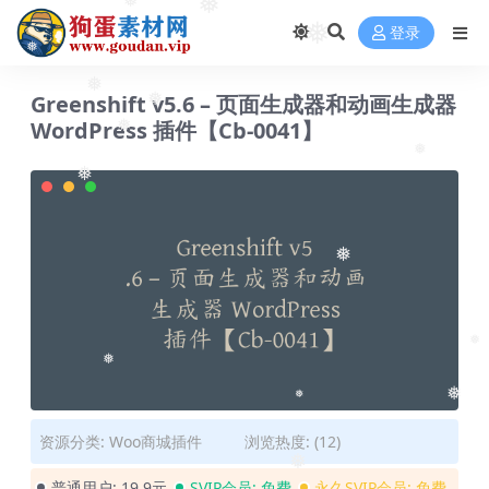
❅
❅
❅
登录
❅
❅
Greenshift v5.6 – 页面生成器和动画生成器
❅
WordPress 插件【Cb-0041】
❅
❅
❅
❅
❅
❅
❅
❅
❅
资源分类:
Woo商城插件
浏览热度: (12)
❅
普通用户:
19.9元
SVIP会员:
免费
永久SVIP会员:
免费