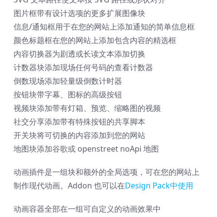
图片框
带有设计选项的更多扩展图像块
信息/通知框
用于在您的网站上添加通知的简单信息框
颜色标题框
在您的网站上添加包含内容的精选框
内容切换器
为剧透或长读文本添加切换
计数器块
添加现场任何号码的查看计数器
倒数
现场添加轻量级倒数计时器
按钮块
带字幕、图标的高级按钮
视频块
添加带有灯箱、预览、缩略图的视频
社交分享
添加带有特殊按钮的共享脚本
开关块
将可切换的内容添加到您的网站
地图块
添加谷歌或 openstreet noApi 地图
动画插件是一组块和额外的全局选项，可在您的网站上
制作现代动画。Addon 也可以在
Design Pack中使用
动画容器
全部在一组可自定义的动画效果中