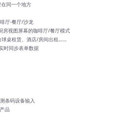
托管在同一个地方
啡厅-餐厅/沙龙
厨房视图屏幕的咖啡厅/餐厅模式
台球桌租赁、酒店/房间出租……
脑实时同步表单数据
检测条码设备输入
加产品