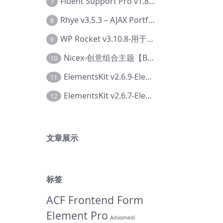
Fluent Support Pro v1.8.1 – WordPress 支持票务系统【Cc-0041】
7
Rhye v3.5.3 – AJAX Portfolio WordPress 主题【Bi-0049】
8
WP Rocket v3.10.8-用于wordpress速度优化的缓存加速插件【Cd-0019】
9
Nicex-创意组合主题【Be-0092】
10
ElementsKit v2.6.9-Elementor插件【Ab-0161】
11
ElementsKit v2.6.7-Elementor插件【Ab-0162】
12
文章展示
标签
ACF Frontend Form
Element Pro
Advomedi