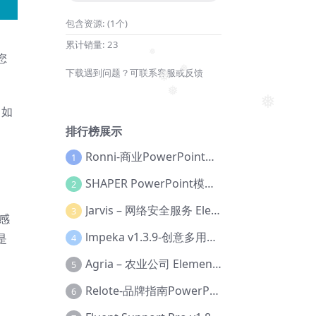
❅
❅
包含资源:
(1个)
累计销量:
23
您
❅
下载遇到问题？可联系客服或反馈
❅
❅
，如
❅
❅
排行榜展示
Ronni-商业PowerPoint模板【Dc-0077】
1
SHAPER PowerPoint模板【Dc-0184】
2
Jarvis – 网络安全服务 Elementor 模板套件【Aa-0035】
3
。感
lmpeka v1.3.9-创意多用途 WordPress 主题【Be-0064】
是
4
Agria – 农业公司 Elementor Pro 模板套件【Aa-0003】
5
Relote-品牌指南PowerPoint模板【Dc-0076】
6