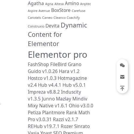
Agatha
Amino
Agria
Altesa
Arqitec
BoxStore
Aspire
Avenue
Carefuse
Cariotels
Carveo
Cleanco
Coachify
Dynamic
Devita
Construxio
Content for
Elementor
Elementor pro
FashShop
FileBird
Grano
Guido v1.0.26
Hara v1.2
Hostco v1.0.3
Hotmagazine
v2.4
Hub v4.4.1
Hub v5.0.1
Impreza v8.8.2
Induscity
v1.3.5
Junno
Mazlay
Mindiv
产
Mixy
Native v1.6.1
Ohio v3.0.0
Petiza
Plantmore
Rank Math
Pro v3.0.31
Razzi v2.1.7
REHub v19.7.1
Rozer
Sinrato
Vasia
Yoast SEO Premium