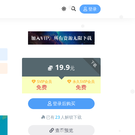
登录
❅
❅
下载
19.9
元
SVIP会员
永久SVIP会员
免费
免费
❅
登录后购买
已有
23
人解锁下载
❅
查看预览