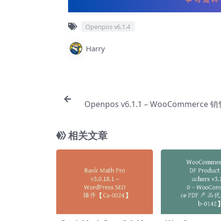
Openpos v6.1.4
Harry
Openpos v6.1.1 – WooCommerce
【Cb
相关文章