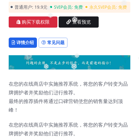
❅
普通用户:
19.9元
SVIP会员:
免费
永久SVIP会员:
免费
❅
❅
❅
购买下载权限
查看预览
详情介绍
常见问题
❅
❅
❅
❅
在您的在线商店中实施推荐系统，将您的客户转变为品
牌拥护者并奖励他们进行推荐。
❅
❅
最终的推荐插件将通过口碑营销使您的销售量达到顶
❅
❅
峰！
在您的在线商店中实施推荐系统，将您的客户转变为品
牌拥护者并奖励他们进行推荐。