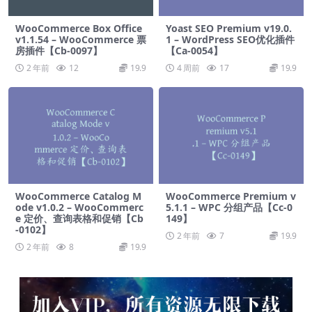
WooCommerce Box Office
Yoast SEO Premium v​​19.0.
v1.1.54 – WooCommerce 票
1 – WordPress SEO优化插件
房插件【Cb-0097】
【Ca-0054】
2 年前
12
19.9
4 周前
17
19.9
WooCommerce Catalog M
WooCommerce Premium v​​
ode v1.0.2 – WooCommerc
5.1.1 – WPC 分组产品【Cc-0
e 定价、查询表格和促销【Cb
149】
-0102】
2 年前
7
19.9
2 年前
8
19.9