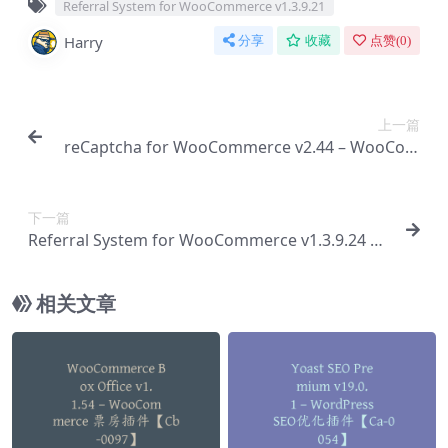
Referral System for WooCommerce v1.3.9.21
Harry
分享
收藏
点赞(
0
)
上一篇
reCaptcha for WooCommerce v2.44 – WooCom
merce 验证码插件【Cb-0062】
下一篇
Referral System for WooCommerce v1.3.9.24 –
WooCommerce 推荐系统插件【Cb-0064】
相关文章