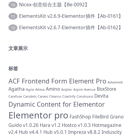
Nicex-创意组合主题【Be-0092】
10
ElementsKit v2.6.9-Elementor插件【Ab-0161】
11
ElementsKit v2.6.7-Elementor插件【Ab-0162】
12
文章展示
标签
ACF Frontend Form Element Pro
Advomedi
Agatha
Amino
BoxStore
Agria
Altesa
Arqitec
Aspire
Avenue
Devita
Carefuse
Cariotels
Carveo
Cleanco
Coachify
Construxio
Dynamic Content for Elementor
Elementor pro
FashShop
FileBird
Grano
Guido v1.0.26
Hara v1.2
Hostco v1.0.3
Hotmagazine
v2.4
Hub v4.4.1
Hub v5.0.1
Impreza v8.8.2
Induscity