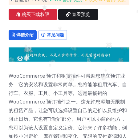
❅
❅
购买下载权限
查看预览
❅
详情介绍
常见问题
❅
❅
❅
❅
❅
❅
WooCommerce 预订和租赁插件可帮助您建立预订业
❅
❅
❅
❅
务，它的安装和设置非常简单。您将能够租用汽车、自
行车、衣服、工具、小工具等。这是最畅销的
❅
❅
WooCommerce 预订插件之一。这允许您添加无限制
❅
❅
❅
的租赁产品，让您可以选择设置自己的定价以及维护和
阻止日历。它也有“询价”部分。用户可以协商的地方，
您可以为该人设置自定义定价。它带来了许多功能，例
如按小时定价、库存管理和变化、无限的应付资源和人