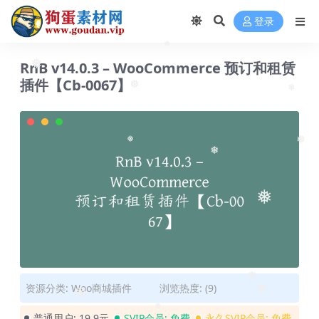
登录
❅
RnB v14.0.3 – WooCommerce 预订和租赁
❅
插件【Cb-0067】
❅
❅
❅
❅
❅
❅
❅
资源分类:
Woo商城插件
浏览热度: (9)
❅
❅
普通用户:
19.9元
SVIP会员:
免费
永久SVIP会员:
免费