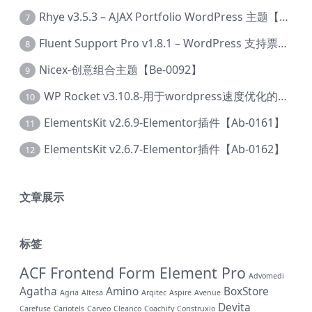
Rhye v3.5.3 – AJAX Portfolio WordPress 主题【Bi-0049】
7
Fluent Support Pro v1.8.1 – WordPress 支持票务系统【Cc-0041】
8
Nicex-创意组合主题【Be-0092】
9
WP Rocket v3.10.8-用于wordpress速度优化的缓存加速插件【Cd-0019】
10
ElementsKit v2.6.9-Elementor插件【Ab-0161】
11
ElementsKit v2.6.7-Elementor插件【Ab-0162】
12
文章展示
标签
ACF Frontend Form Element Pro
Advomedi
Agatha
Amino
BoxStore
Agria
Altesa
Arqitec
Aspire
Avenue
Devita
Carefuse
Cariotels
Carveo
Cleanco
Coachify
Construxio