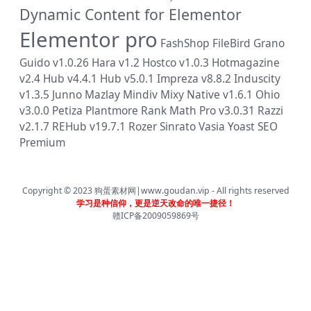
Dynamic Content for Elementor
Elementor pro
FashShop
FileBird
Grano
Guido v1.0.26
Hara v1.2
Hostco v1.0.3
Hotmagazine
v2.4
Hub v4.4.1
Hub v5.0.1
Impreza v8.8.2
Induscity
v1.3.5
Junno
Mazlay
Mindiv
Mixy
Native v1.6.1
Ohio
v3.0.0
Petiza
Plantmore
Rank Math Pro v3.0.31
Razzi
v2.1.7
REHub v19.7.1
Rozer
Sinrato
Vasia
Yoast SEO
Premium
Copyright © 2023
狗蛋素材网|www.goudan.vip
- All rights reserved
学习是种信仰，更是逆天改命的唯一捷径！
赣ICP备2009059869号
首页
分类
会员
我的