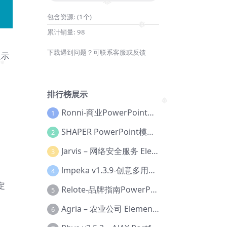
❅
包含资源:
(1个)
累计销量:
98
❅
下载遇到问题？可联系客服或反馈
显示
排行榜展示
Ronni-商业PowerPoint模板【Dc-0077】
1
❅
SHAPER PowerPoint模板【Dc-0184】
2
Jarvis – 网络安全服务 Elementor 模板套件【Aa-0035】
3
lmpeka v1.3.9-创意多用途 WordPress 主题【Be-0064】
4
定
Relote-品牌指南PowerPoint模板【Dc-0076】
5
Agria – 农业公司 Elementor Pro 模板套件【Aa-0003】
6