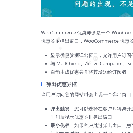
❅
WooCommerce 优惠券盒是一个 Woo
优惠券框弹出窗口，WooCommerce 
❅
显示优惠券框弹出窗口，允许用户订阅
❅
❅
与 MailChimp、Active Campai
❅
❅
自动生成优惠券并将其发送给订阅者。
弹出优惠券框
❅
当用户访问您的网站时会出现一个弹出窗口
弹出触发：
您可以选择在客户即将离开
时间后显示优惠券框弹出窗口
最小化栏：
如果客户跳过弹出窗口，您