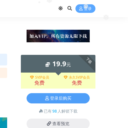
❅
登录
❅
❅
❅
❅
下载
19.9
元
SVIP会员
永久SVIP会员
免费
免费
登录后购买
已有
98
人解锁下载
查看预览