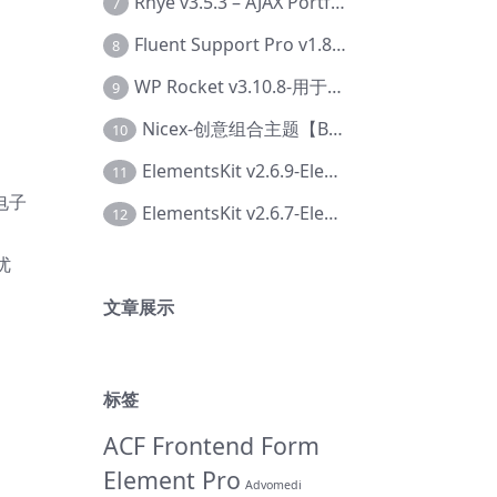
Rhye v3.5.3 – AJAX Portfolio WordPress 主题【Bi-0049】
7
Fluent Support Pro v1.8.1 – WordPress 支持票务系统【Cc-0041】
8
WP Rocket v3.10.8-用于wordpress速度优化的缓存加速插件【Cd-0019】
9
Nicex-创意组合主题【Be-0092】
10
ElementsKit v2.6.9-Elementor插件【Ab-0161】
11
电子
ElementsKit v2.6.7-Elementor插件【Ab-0162】
12
优
文章展示
标签
ACF Frontend Form
Element Pro
Advomedi