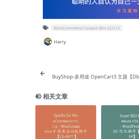
WooCommerce Coupon Box v2.0.12
Harry
BuyShop-多用途 OpenCart3 主题【Db
相关文章