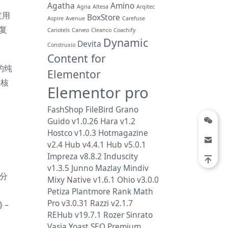
Agatha
Amino
Agria
Altesa
Arqitec
过用
BoxStore
Aspire
Avenue
Carefuse
复
Cariotels
Carveo
Cleanco
Coachify
Dynamic
Devita
Construxio
Content for
的纯
Elementor
审核
Elementor pro
FashShop
FileBird
Grano
Guido v1.0.26
Hara v1.2
Hostco v1.0.3
Hotmagazine
v2.4
Hub v4.4.1
Hub v5.0.1
Impreza v8.8.2
Induscity
v1.3.5
Junno
Mazlay
Mindiv
百分
Mixy
Native v1.6.1
Ohio v3.0.0
Petiza
Plantmore
Rank Math
Pro v3.0.31
Razzi v2.1.7
 –
REHub v19.7.1
Rozer
Sinrato
Vasia
Yoast SEO Premium