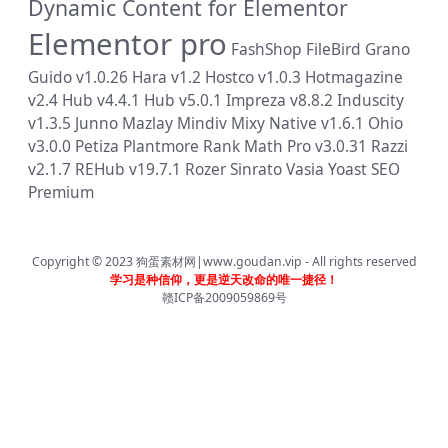
Dynamic Content for Elementor
Elementor pro
FashShop
FileBird
Grano
Guido v1.0.26
Hara v1.2
Hostco v1.0.3
Hotmagazine
v2.4
Hub v4.4.1
Hub v5.0.1
Impreza v8.8.2
Induscity
v1.3.5
Junno
Mazlay
Mindiv
Mixy
Native v1.6.1
Ohio
v3.0.0
Petiza
Plantmore
Rank Math Pro v3.0.31
Razzi
v2.1.7
REHub v19.7.1
Rozer
Sinrato
Vasia
Yoast SEO
Premium
Copyright © 2023
狗蛋素材网|www.goudan.vip
- All rights reserved
学习是种信仰，更是逆天改命的唯一捷径！
赣ICP备2009059869号