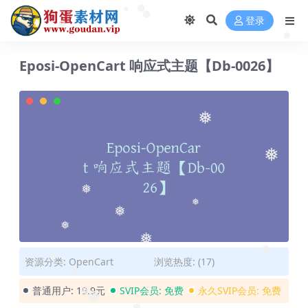
❅
❅
登录
❅
❅
❅
❅
Eposi-OpenCart 响应式主题【Db-0026】
❅
❅
❅
❅
❅
❅
❅
❅
资源分类:
OpenCart
浏览热度: (17)
❅
❅
普通用户:
19.9元
SVIP会员:
免费
永久SVIP会员:
免费
❅