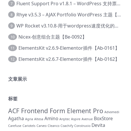
Fluent Support Pro v1.8.1 – WordPress 支持票务系统【Cc-0041】
7
Rhye v3.5.3 – AJAX Portfolio WordPress 主题【Bi-0049】
8
WP Rocket v3.10.8-用于wordpress速度优化的缓存加速插件【Cd-0019】
9
Nicex-创意组合主题【Be-0092】
10
ElementsKit v2.6.9-Elementor插件【Ab-0161】
11
ElementsKit v2.6.7-Elementor插件【Ab-0162】
12
文章展示
标签
ACF Frontend Form Element Pro
Advomedi
Agatha
Amino
BoxStore
Agria
Altesa
Arqitec
Aspire
Avenue
Devita
Carefuse
Cariotels
Carveo
Cleanco
Coachify
Construxio