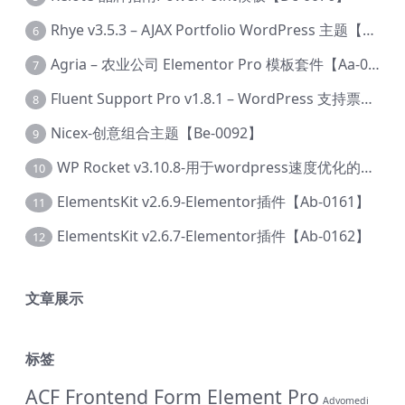
Rhye v3.5.3 – AJAX Portfolio WordPress 主题【Bi-0049】
6
Agria – 农业公司 Elementor Pro 模板套件【Aa-0003】
7
Fluent Support Pro v1.8.1 – WordPress 支持票务系统【Cc-0041】
8
Nicex-创意组合主题【Be-0092】
9
WP Rocket v3.10.8-用于wordpress速度优化的缓存加速插件【Cd-0019】
10
ElementsKit v2.6.9-Elementor插件【Ab-0161】
11
ElementsKit v2.6.7-Elementor插件【Ab-0162】
12
文章展示
标签
ACF Frontend Form Element Pro
Advomedi