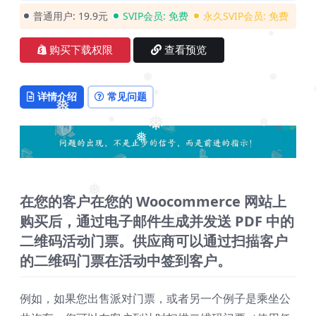
普通用户:
19.9元
SVIP会员:
免费
永久SVIP会员:
免费
❅
购买下载权限
查看预览
❅
❅
详情介绍
常见问题
❅
❅
❅
❅
❅
❅
❅
在您的客户在您的 Woocommerce 网站上
❅
购买后，通过电子邮件生成并发送 PDF 中的
❅
二维码活动门票。供应商可以通过扫描客户
❅
❅
❅
的二维码门票在活动中签到客户。
例如，如果您出售派对门票，或者另一个例子是乘坐公