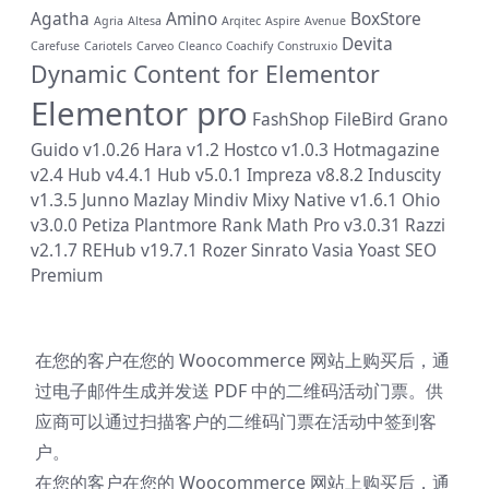
Agatha
Amino
BoxStore
Agria
Altesa
Arqitec
Aspire
Avenue
Devita
Carefuse
Cariotels
Carveo
Cleanco
Coachify
Construxio
Dynamic Content for Elementor
Elementor pro
FashShop
FileBird
Grano
Guido v1.0.26
Hara v1.2
Hostco v1.0.3
Hotmagazine
v2.4
Hub v4.4.1
Hub v5.0.1
Impreza v8.8.2
Induscity
v1.3.5
Junno
Mazlay
Mindiv
Mixy
Native v1.6.1
Ohio
v3.0.0
Petiza
Plantmore
Rank Math Pro v3.0.31
Razzi
v2.1.7
REHub v19.7.1
Rozer
Sinrato
Vasia
Yoast SEO
Premium
在您的客户在您的 Woocommerce 网站上购买后，通
过电子邮件生成并发送 PDF 中的二维码活动门票。供
应商可以通过扫描客户的二维码门票在活动中签到客
户。
在您的客户在您的 Woocommerce 网站上购买后，通