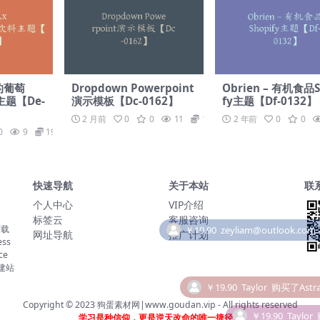
 的葡萄
Dropdown Powerpoint
Obrien – 有机食品S
题【De-
演示模板【Dc-0162】
fy主题【Df-0132】
2 月前
0
0
11
19.9
2 年前
0
0
0
9
19.9
快速导航
关于本站
联
个人中心
VIP介绍
标签云
客服咨询
下载
网址导航
推广计划
ss
ce
￥19.90
Taylor
购买了Astra
建站
￥19.90
Taylor
Copyright © 2023
狗蛋素材网|www.goudan.vip
- All rights reserved
学习是种信仰，更是逆天改命的唯一捷径！