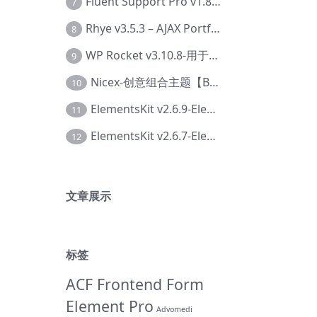
Fluent Support Pro v1.8.1 – WordPress 支持票务系统【Cc-0041】
7
Rhye v3.5.3 – AJAX Portfolio WordPress 主题【Bi-0049】
8
WP Rocket v3.10.8-用于wordpress速度优化的缓存加速插件【Cd-0019】
9
Nicex-创意组合主题【Be-0092】
10
ElementsKit v2.6.9-Elementor插件【Ab-0161】
11
ElementsKit v2.6.7-Elementor插件【Ab-0162】
12
文章展示
标签
ACF Frontend Form
Element Pro
Advomedi