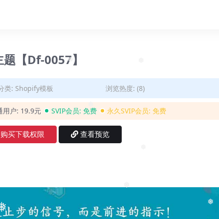
 主题【Df-0057】
❅
❅
分类:
Shopify模板
浏览热度: (8)
通用户:
19.9元
SVIP会员:
免费
永久SVIP会员:
免费
❅
购买下载权限
查看预览
❅
❅
❅