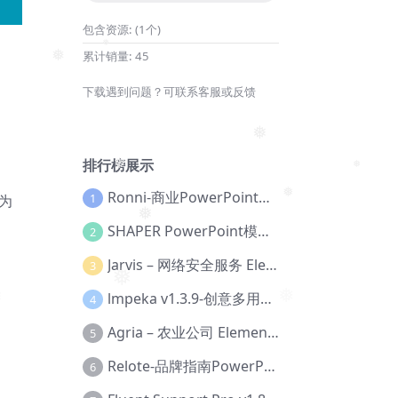
包含资源:
(1个)
累计销量:
45
❅
❅
下载遇到问题？可联系客服或反馈
。
排行榜展示
❅
❅
❅
Ronni-商业PowerPoint模板【Dc-0077】
1
为
SHAPER PowerPoint模板【Dc-0184】
❅
2
❅
Jarvis – 网络安全服务 Elementor 模板套件【Aa-0035】
3
lmpeka v1.3.9-创意多用途 WordPress 主题【Be-0064】
4
❅
❅
Agria – 农业公司 Elementor Pro 模板套件【Aa-0003】
5
Relote-品牌指南PowerPoint模板【Dc-0076】
6