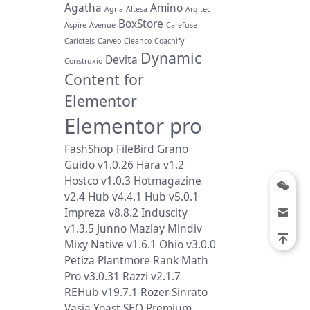
Agatha
Amino
Agria
Altesa
Arqitec
BoxStore
Aspire
Avenue
Carefuse
Cariotels
Carveo
Cleanco
Coachify
Dynamic
Devita
Construxio
Content for
Elementor
Elementor pro
FashShop
FileBird
Grano
Guido v1.0.26
Hara v1.2
Hostco v1.0.3
Hotmagazine
v2.4
Hub v4.4.1
Hub v5.0.1
Impreza v8.8.2
Induscity
v1.3.5
Junno
Mazlay
Mindiv
Mixy
Native v1.6.1
Ohio v3.0.0
Petiza
Plantmore
Rank Math
Pro v3.0.31
Razzi v2.1.7
REHub v19.7.1
Rozer
Sinrato
Vasia
Yoast SEO Premium