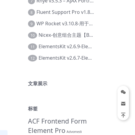
Rhye v3.5.3 – AJAX Portfolio WordPress 主题【Bi-0049】
7
Fluent Support Pro v1.8.1 – WordPress 支持票务系统【Cc-0041】
8
WP Rocket v3.10.8-用于wordpress速度优化的缓存加速插件【Cd-0019】
9
Nicex-创意组合主题【Be-0092】
10
ElementsKit v2.6.9-Elementor插件【Ab-0161】
11
ElementsKit v2.6.7-Elementor插件【Ab-0162】
12
文章展示
标签
ACF Frontend Form
Element Pro
Advomedi