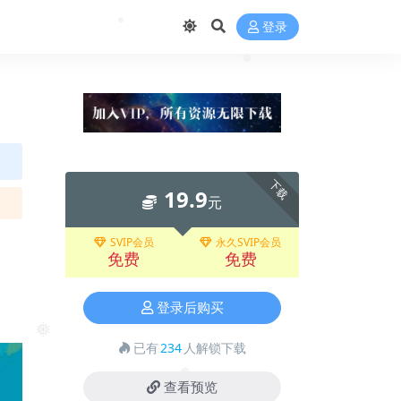
登录
❅
❅
下载
19.9
元
SVIP会员
永久SVIP会员
免费
免费
登录后购买
❅
已有
234
人解锁下载
查看预览
❅