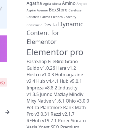
Agatha
Amino
Agria
Altesa
Arqitec
采
BoxStore
Aspire
Avenue
Carefuse
Cariotels
Carveo
Cleanco
Coachify
Dynamic
Devita
Construxio
Content for
Elementor
Elementor pro
FashShop
FileBird
Grano
Guido v1.0.26
Hara v1.2
Hostco v1.0.3
Hotmagazine
v2.4
Hub v4.4.1
Hub v5.0.1
(
0
)
Impreza v8.8.2
Induscity
v1.3.5
Junno
Mazlay
Mindiv
Mixy
Native v1.6.1
Ohio v3.0.0
Petiza
Plantmore
Rank Math
Pro v3.0.31
Razzi v2.1.7
】
REHub v19.7.1
Rozer
Sinrato
Vasia
Yoast SEO Premium