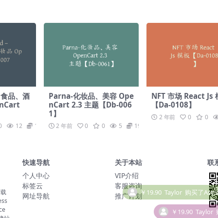
 – 食品、酒
Parna-化妆品、美容 Ope
NFT 市场 React Js
Cart
nCart 2.3 主题【Db-006
【Da-0108】
1】
2 年前
0
0
0
12
19.9
2 年前
0
0
5
19.9
快速导航
关于本站
联
个人中心
VIP介绍
标签云
客服咨询
下载
￥19.90
Taylor
网址导航
推广计划
ss
ce