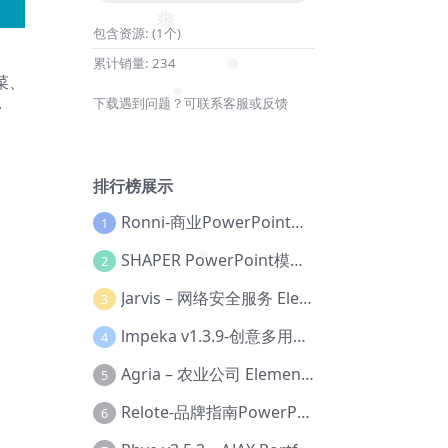
❅
包含资源:
(1个)
累计销量:
234
菜、
❅
下载遇到问题？可联系客服或反馈
y
❅
排行榜展示
Ronni-商业PowerPoint模板【Dc-0077】
1
SHAPER PowerPoint模板【Dc-0184】
2
❅
Jarvis – 网络安全服务 Elementor 模板套件【Aa-0035】
3
lmpeka v1.3.9-创意多用途 WordPress 主题【Be-0064】
4
Agria – 农业公司 Elementor Pro 模板套件【Aa-0003】
5
Relote-品牌指南PowerPoint模板【Dc-0076】
6