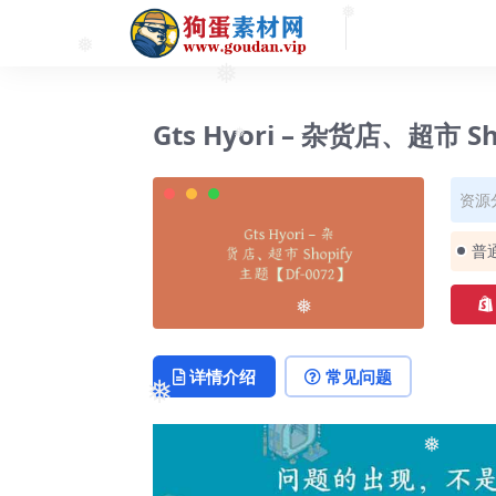
❅
❅
❅
Gts Hyori – 杂货店、超市 S
❅
资源
普
❅
详情介绍
常见问题
❅
❅