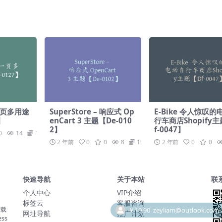
4】
-0076】
式一页多用途
SuperStore – 响应式 Op
E-Bike 令人惊叹
】
enCart 3 主题【De-010
行车商店Shopify
2】
f-0047】
0
14
19.9
2 年前
0
0
8
19.9
2 年前
0
0
快速导航
关于本站
联
个人中心
VIP介绍
标签云
客服咨询
下载
网址导航
推广计划
ss