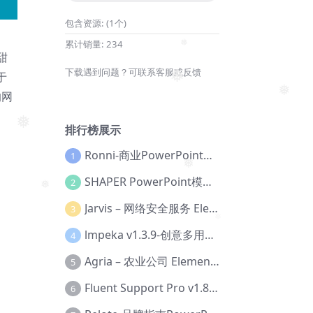
包含资源:
(1个)
累计销量:
234
甜
❅
下载遇到问题？可联系客服或反馈
于
❅
的网
❅
排行榜展示
❅
Ronni-商业PowerPoint模板【Dc-0077】
1
SHAPER PowerPoint模板【Dc-0184】
2
❅
❅
Jarvis – 网络安全服务 Elementor 模板套件【Aa-0035】
3
lmpeka v1.3.9-创意多用途 WordPress 主题【Be-0064】
4
❅
Agria – 农业公司 Elementor Pro 模板套件【Aa-0003】
5
Fluent Support Pro v1.8.1 – WordPress 支持票务系统【Cc-0041】
6