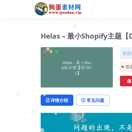
❅
Helas – 最小Shopify主题【
❅
资源
❅
普
❅
详情介绍
常见问题
❅
❅
❅