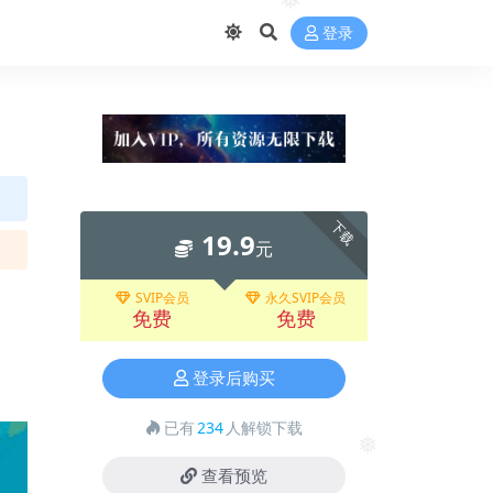
❅
❅
登录
下载
19.9
元
SVIP会员
永久SVIP会员
免费
免费
登录后购买
已有
234
人解锁下载
❅
查看预览