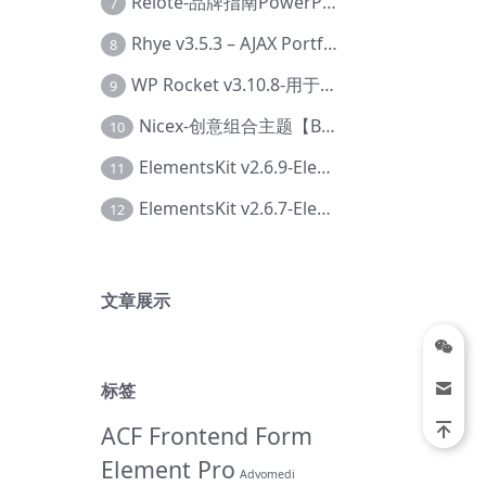
Relote-品牌指南PowerPoint模板【Dc-0076】
7
Rhye v3.5.3 – AJAX Portfolio WordPress 主题【Bi-0049】
8
WP Rocket v3.10.8-用于wordpress速度优化的缓存加速插件【Cd-0019】
9
Nicex-创意组合主题【Be-0092】
10
ElementsKit v2.6.9-Elementor插件【Ab-0161】
11
ElementsKit v2.6.7-Elementor插件【Ab-0162】
12
文章展示
标签
ACF Frontend Form
Element Pro
Advomedi