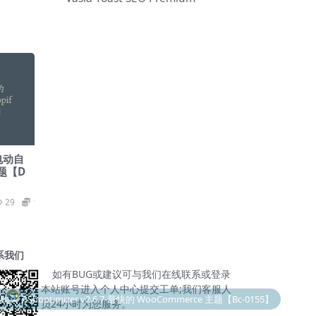
的电动自
主题【D
29
19.9
系我们
如有BUG或建议可与我们在线联系或登录
本站账号进入个人中心提交工单;我们客服人
￥99.00
恭喜qiyeu成为
尊贵SVIP会员
感谢信任！
员24小时为您服务。