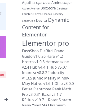
Agatha
Amino
Agria
Altesa
Arqitec
BoxStore
Aspire
Avenue
Carefuse
采
Cariotels
Carveo
Cleanco
Coachify
Dynamic
Devita
Construxio
Content for
Elementor
Elementor pro
FashShop
FileBird
Grano
Guido v1.0.26
Hara v1.2
Hostco v1.0.3
Hotmagazine
v2.4
Hub v4.4.1
Hub v5.0.1
Impreza v8.8.2
Induscity
(
0
)
v1.3.5
Junno
Mazlay
Mindiv
Mixy
Native v1.6.1
Ohio v3.0.0
Petiza
Plantmore
Rank Math
Pro v3.0.31
Razzi v2.1.7
REHub v19.7.1
Rozer
Sinrato
f
Vasia
Yoast SEO Premium