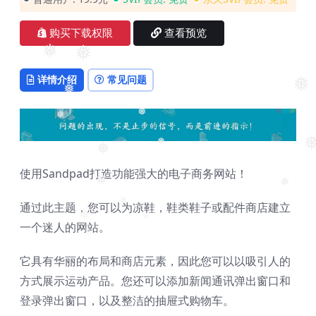
购买下载权限
查看预览
❅
❅
详情介绍
常见问题
❅
❅
❅
❅
❅
❅
❅
使用Sandpad打造功能强大的电子商务网站！
❅
❅
通过此主题，您可以为凉鞋，鞋类鞋子或配件商店建立
❅
❅
一个迷人的网站。
❅
❅
它具有华丽的布局和商店元素，因此您可以以吸引人的
方式展示运动产品。您还可以添加新闻通讯弹出窗口和
登录弹出窗口，以及整洁的抽屉式购物车。