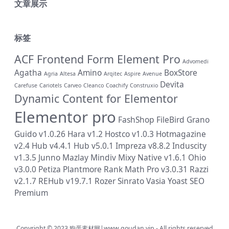
文章展示
标签
ACF Frontend Form Element Pro
Advomedi
Agatha
Amino
BoxStore
Agria
Altesa
Arqitec
Aspire
Avenue
Devita
Carefuse
Cariotels
Carveo
Cleanco
Coachify
Construxio
Dynamic Content for Elementor
Elementor pro
FashShop
FileBird
Grano
Guido v1.0.26
Hara v1.2
Hostco v1.0.3
Hotmagazine
v2.4
Hub v4.4.1
Hub v5.0.1
Impreza v8.8.2
Induscity
v1.3.5
Junno
Mazlay
Mindiv
Mixy
Native v1.6.1
Ohio
v3.0.0
Petiza
Plantmore
Rank Math Pro v3.0.31
Razzi
v2.1.7
REHub v19.7.1
Rozer
Sinrato
Vasia
Yoast SEO
Premium
Copyright © 2023
狗蛋素材网|www.goudan.vip
- All rights reserved