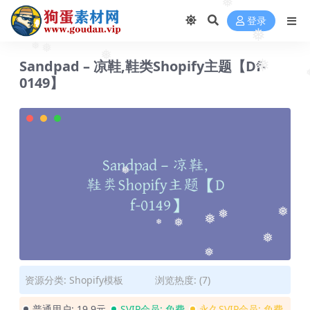
❅
登录
❅
❅
❅
❅
Sandpad – 凉鞋,鞋类Shopify主题【Df-
❅
0149】
❅
❅
❅
❅
❅
❅
❅
❅
资源分类:
Shopify模板
浏览热度: (7)
普通用户:
19.9元
SVIP会员:
免费
永久SVIP会员:
免费