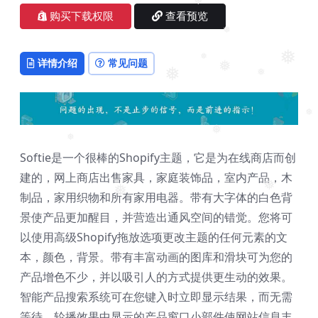
❅
❅
购买下载权限
查看预览
❅
详情介绍
常见问题
❅
❅
❅
❅
❅
❅
❅
❅
Softie是一个很棒的Shopify主题，它是为在线商店而创
建的，网上商店出售家具，家庭装饰品，室内产品，木
❅
❅
制品，家用织物和所有家用电器。带有大字体的白色背
景使产品更加醒目，并营造出通风空间的错觉。您将可
以使用高级Shopify拖放选项更改主题的任何元素的文
本，颜色，背景。带有丰富动画的图库和滑块可为您的
产品增色不少，并以吸引人的方式提供更生动的效果。
智能产品搜索系统可在您键入时立即显示结果，而无需
等待。轮播效果中显示的产品窗口小部件使网站信息丰