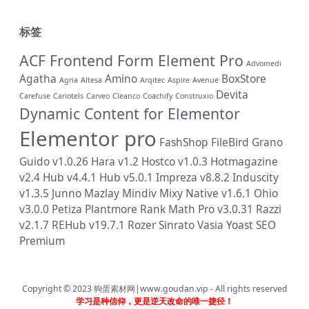
标签
ACF Frontend Form Element Pro
Advomedi
Agatha
Amino
BoxStore
Agria
Altesa
Arqitec
Aspire
Avenue
Devita
Carefuse
Cariotels
Carveo
Cleanco
Coachify
Construxio
Dynamic Content for Elementor
Elementor pro
FashShop
FileBird
Grano
Guido v1.0.26
Hara v1.2
Hostco v1.0.3
Hotmagazine
v2.4
Hub v4.4.1
Hub v5.0.1
Impreza v8.8.2
Induscity
v1.3.5
Junno
Mazlay
Mindiv
Mixy
Native v1.6.1
Ohio
v3.0.0
Petiza
Plantmore
Rank Math Pro v3.0.31
Razzi
v2.1.7
REHub v19.7.1
Rozer
Sinrato
Vasia
Yoast SEO
Premium
Copyright © 2023
狗蛋素材网|www.goudan.vip
- All rights reserved
学习是种信仰，更是逆天改命的唯一捷径！