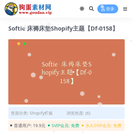
❅
登录
❅
Softie 床褥床垫Shopify主题【Df-0158】
❅
❅
❅
❅
❅
❅
❅
❅
❅
❅
❅
❅
资源分类:
Shopify模板
浏览热度: (6)
❅
❅
普通用户:
19.9元
SVIP会员:
免费
永久SVIP会员:
免费