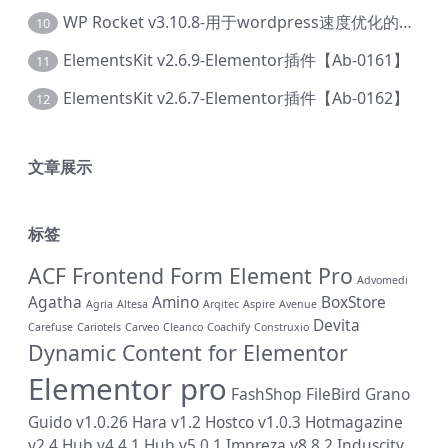
WP Rocket v3.10.8-用于wordpress速度优化的缓存加速插件【Cd-0019】
10
ElementsKit v2.6.9-Elementor插件【Ab-0161】
11
ElementsKit v2.6.7-Elementor插件【Ab-0162】
12
文章展示
标签
ACF Frontend Form Element Pro
Advomedi
Agatha
Amino
BoxStore
Agria
Altesa
Arqitec
Aspire
Avenue
Devita
Carefuse
Cariotels
Carveo
Cleanco
Coachify
Construxio
Dynamic Content for Elementor
Elementor pro
FashShop
FileBird
Grano
Guido v1.0.26
Hara v1.2
Hostco v1.0.3
Hotmagazine
v2.4
Hub v4.4.1
Hub v5.0.1
Impreza v8.8.2
Induscity