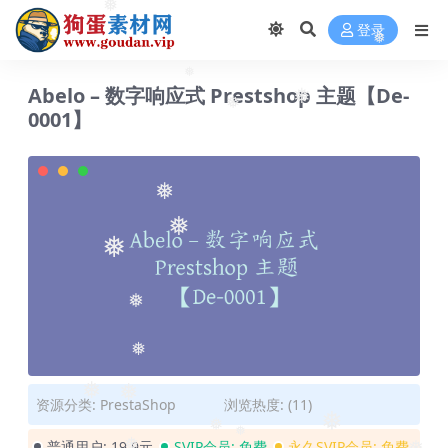
❅
登录
❅
Abelo – 数字响应式 Prestshop 主题【De-
❅
❅
0001】
❅
❅
❅
❅
❅
❅
资源分类:
PrestaShop
浏览热度: (11)
❅
❅
❅
❅
普通用户:
19.9元
SVIP会员:
免费
永久SVIP会员:
免费
❅