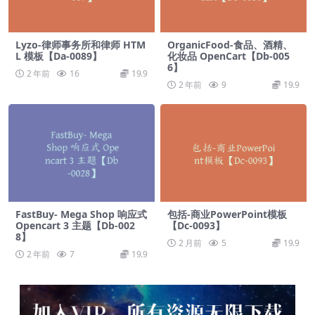
Lyzo-律师事务所和律师 HTM
OrganicFood-食品、酒精、
L 模板【Da-0089】
化妆品 OpenCart【Db-005
6】
2 年前
16
19.9
2 年前
9
19.9
FastBuy- Mega Shop 响应式
包括-商业PowerPoint模板
Opencart 3 主题【Db-002
【Dc-0093】
8】
2 月前
5
19.9
2 年前
7
19.9