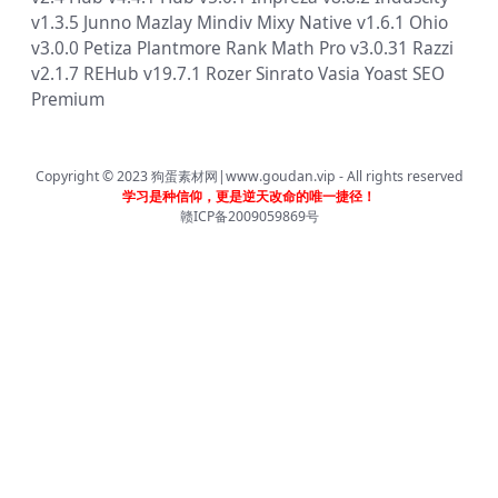
v1.3.5
Junno
Mazlay
Mindiv
Mixy
Native v1.6.1
Ohio
v3.0.0
Petiza
Plantmore
Rank Math Pro v3.0.31
Razzi
v2.1.7
REHub v19.7.1
Rozer
Sinrato
Vasia
Yoast SEO
Premium
Copyright © 2023
狗蛋素材网|www.goudan.vip
- All rights reserved
学习是种信仰，更是逆天改命的唯一捷径！
赣ICP备2009059869号