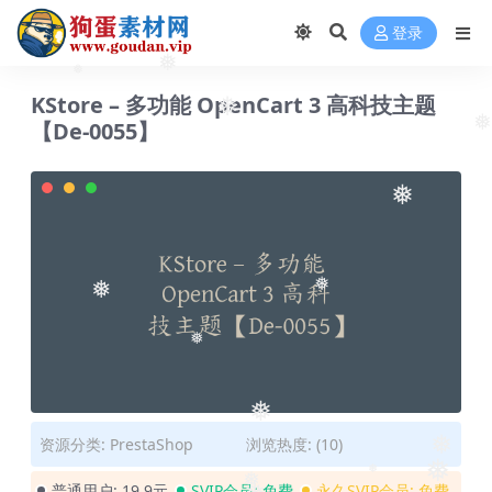
登录
❅
❅
KStore – 多功能 OpenCart 3 高科技主题
❅
【De-0055】
❅
❅
❅
❅
❅
资源分类:
PrestaShop
浏览热度: (10)
❅
普通用户:
19.9元
SVIP会员:
免费
永久SVIP会员:
免费
❅