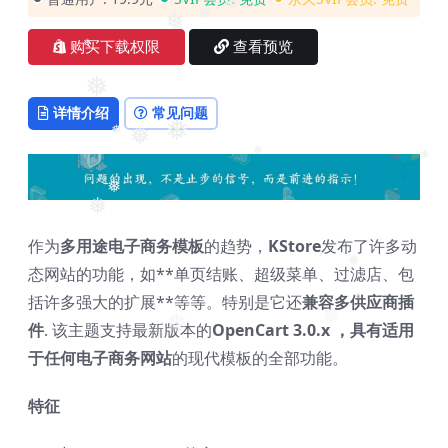
❅
❅
❅
❅
❅
购买下载权限
查看预览
❅
❅
详情介绍
常见问题
❅
❅
❅
❅
❅
❅
❅
作为
多用途电子商务模板
的趋势，
KStore
发布了许多动
态网站的功能，如**单页结账、超级菜单、过滤店、包
❅
括许多强大的扩展**等等。特别是它还
兼容多供应商插
❅
❅
件
. 该主题支持最新版本的
OpenCart 3.0.x ，具有适用
❅
于任何
电子商务网站
的现代模板的全部功能。
特征