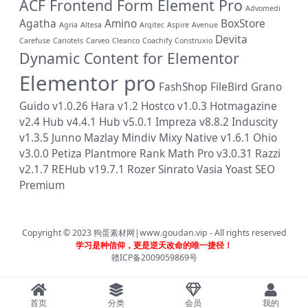
ACF Frontend Form Element Pro
Advomedi
Agatha
Amino
BoxStore
Agria
Altesa
Arqitec
Aspire
Avenue
Devita
Carefuse
Cariotels
Carveo
Cleanco
Coachify
Construxio
Dynamic Content for Elementor
Elementor pro
FashShop
FileBird
Grano
Guido v1.0.26
Hara v1.2
Hostco v1.0.3
Hotmagazine
v2.4
Hub v4.4.1
Hub v5.0.1
Impreza v8.8.2
Induscity
v1.3.5
Junno
Mazlay
Mindiv
Mixy
Native v1.6.1
Ohio
v3.0.0
Petiza
Plantmore
Rank Math Pro v3.0.31
Razzi
v2.1.7
REHub v19.7.1
Rozer
Sinrato
Vasia
Yoast SEO
Premium
Copyright © 2023
狗蛋素材网|www.goudan.vip
- All rights reserved
学习是种信仰，更是逆天改命的唯一捷径！
赣ICP备2009059869号