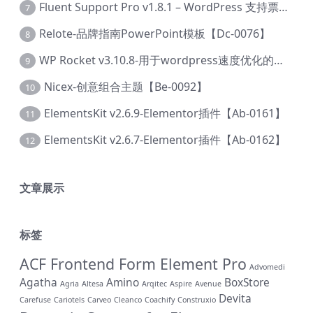
Fluent Support Pro v1.8.1 – WordPress 支持票务系统【Cc-0041】
7
Relote-品牌指南PowerPoint模板【Dc-0076】
8
WP Rocket v3.10.8-用于wordpress速度优化的缓存加速插件【Cd-0019】
9
Nicex-创意组合主题【Be-0092】
10
ElementsKit v2.6.9-Elementor插件【Ab-0161】
11
ElementsKit v2.6.7-Elementor插件【Ab-0162】
12
文章展示
标签
ACF Frontend Form Element Pro
Advomedi
Agatha
Amino
BoxStore
Agria
Altesa
Arqitec
Aspire
Avenue
Devita
Carefuse
Cariotels
Carveo
Cleanco
Coachify
Construxio