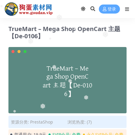
登录
❅
❅
❅
TrueMart – Mega Shop OpenCart 主题
❅
【De-0106】
❅
❅
❅
❅
❅
❅
❅
❅
资源分类:
PrestaShop
浏览热度: (7)
普通用户:
19.9元
SVIP会员:
免费
永久SVIP会员:
免费