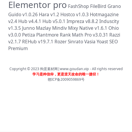
Elementor pro
FashShop
FileBird
Grano
Guido v1.0.26
Hara v1.2
Hostco v1.0.3
Hotmagazine
v2.4
Hub v4.4.1
Hub v5.0.1
Impreza v8.8.2
Induscity
v1.3.5
Junno
Mazlay
Mindiv
Mixy
Native v1.6.1
Ohio
v3.0.0
Petiza
Plantmore
Rank Math Pro v3.0.31
Razzi
v2.1.7
REHub v19.7.1
Rozer
Sinrato
Vasia
Yoast SEO
Premium
Copyright © 2023
狗蛋素材网|www.goudan.vip
- All rights reserved
学习是种信仰，更是逆天改命的唯一捷径！
赣ICP备2009059869号
首页
分类
会员
我的