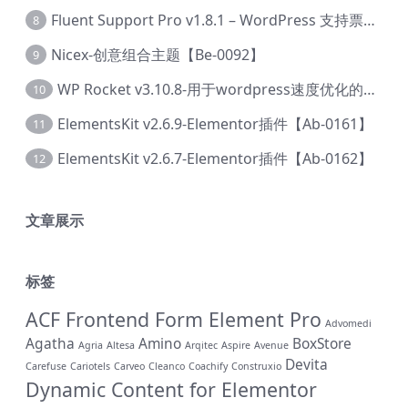
Fluent Support Pro v1.8.1 – WordPress 支持票务系统【Cc-0041】
8
Nicex-创意组合主题【Be-0092】
9
WP Rocket v3.10.8-用于wordpress速度优化的缓存加速插件【Cd-0019】
10
ElementsKit v2.6.9-Elementor插件【Ab-0161】
11
ElementsKit v2.6.7-Elementor插件【Ab-0162】
12
文章展示
标签
ACF Frontend Form Element Pro
Advomedi
Agatha
Amino
BoxStore
Agria
Altesa
Arqitec
Aspire
Avenue
Devita
Carefuse
Cariotels
Carveo
Cleanco
Coachify
Construxio
Dynamic Content for Elementor