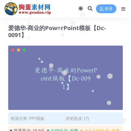
登录
❅
❅
❅
爱德华-商业的PowerPoint模板【Dc-
0091】
❅
❅
❅
❅
❅
❅
❅
❅
❅
❅
❅
❅
资源分类:
PPT模板
浏览热度: (7)
❅
❅
❅
普通用户:
19.9元
SVIP会员:
免费
永久SVIP会员:
免费