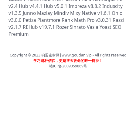
v2.4
Hub v4.4.1
Hub v5.0.1
Impreza v8.8.2
Induscity
v1.3.5
Junno
Mazlay
Mindiv
Mixy
Native v1.6.1
Ohio
v3.0.0
Petiza
Plantmore
Rank Math Pro v3.0.31
Razzi
v2.1.7
REHub v19.7.1
Rozer
Sinrato
Vasia
Yoast SEO
Premium
Copyright © 2023
狗蛋素材网|www.goudan.vip
- All rights reserved
学习是种信仰，更是逆天改命的唯一捷径！
赣ICP备2009059869号