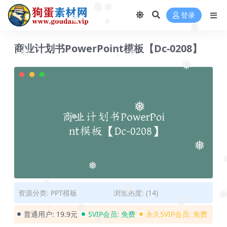
❅
❅
登录
❅
❅
❅
商业计划书PowerPoint模板【Dc-0208】
❅
❅
❅
❅
❅
❅
❅
❅
❅
❅
资源分类:
PPT模板
浏览热度: (14)
❅
❅
❅
❅
普通用户:
19.9元
SVIP会员:
免费
永久SVIP会员:
免费
❅