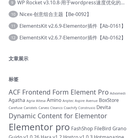
WP Rocket v3.10.8-用于wordpress速度优化的缓存加速插件【Cd-0019】
9
Nicex-创意组合主题【Be-0092】
10
ElementsKit v2.6.9-Elementor插件【Ab-0161】
11
ElementsKit v2.6.7-Elementor插件【Ab-0162】
12
文章展示
标签
ACF Frontend Form Element Pro
Advomedi
Agatha
Amino
BoxStore
Agria
Altesa
Arqitec
Aspire
Avenue
Devita
Carefuse
Cariotels
Carveo
Cleanco
Coachify
Construxio
Dynamic Content for Elementor
Elementor pro
FashShop
FileBird
Grano
Guido v1.0.26
Hara v1.2
Hostco v1.0.3
Hotmagazine