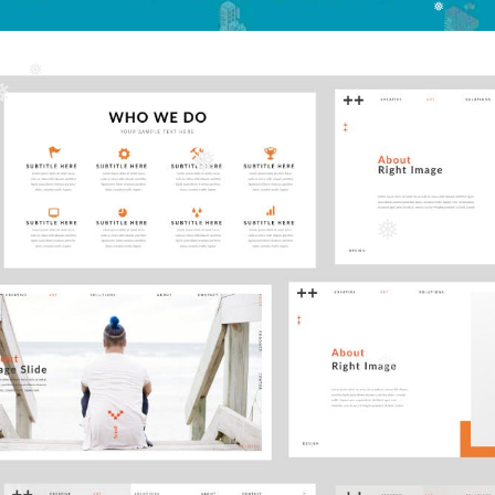
❅
❅
❅