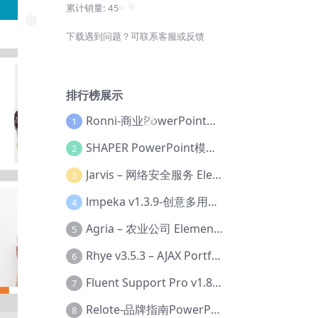
累计销量:
45
❅
下载遇到问题？可联系客服或反馈
❅
❅
❅
排行榜展示
Ronni-商业PowerPoint模板【Dc-0077】
1
SHAPER PowerPoint模板【Dc-0184】
2
❅
Jarvis – 网络安全服务 Elementor 模板套件【Aa-0035】
3
lmpeka v1.3.9-创意多用途 WordPress 主题【Be-0064】
4
Agria – 农业公司 Elementor Pro 模板套件【Aa-0003】
5
Rhye v3.5.3 – AJAX Portfolio WordPress 主题【Bi-0049】
6
Fluent Support Pro v1.8.1 – WordPress 支持票务系统【Cc-0041】
7
Relote-品牌指南PowerPoint模板【Dc-0076】
8