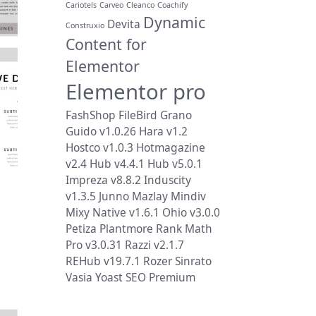
Cariotels
Carveo
Cleanco
Coachify
Dynamic
Devita
Construxio
Content for
Elementor
Elementor pro
FashShop
FileBird
Grano
Guido v1.0.26
Hara v1.2
Hostco v1.0.3
Hotmagazine
v2.4
Hub v4.4.1
Hub v5.0.1
Impreza v8.8.2
Induscity
v1.3.5
Junno
Mazlay
Mindiv
Mixy
Native v1.6.1
Ohio v3.0.0
Petiza
Plantmore
Rank Math
Pro v3.0.31
Razzi v2.1.7
REHub v19.7.1
Rozer
Sinrato
Vasia
Yoast SEO Premium