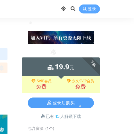
登录
❅
下载
19.9
元
❅
SVIP会员
永久SVIP会员
❅
免费
免费
❅
登录后购买
已有
45
人解锁下载
❅
包含资源:
(1个)