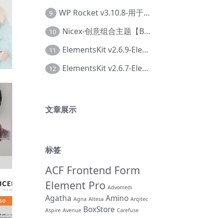
WP Rocket v3.10.8-用于wordpress速度优化的缓存加速插件【Cd-0019】
9
Nicex-创意组合主题【Be-0092】
10
ElementsKit v2.6.9-Elementor插件【Ab-0161】
11
ElementsKit v2.6.7-Elementor插件【Ab-0162】
12
文章展示
标签
ACF Frontend Form
Element Pro
Advomedi
Agatha
Amino
Agria
Altesa
Arqitec
BoxStore
Aspire
Avenue
Carefuse